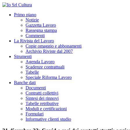
Primo piano
Notizie
Gazzetta Lavoro
Rassegna stampa
Commenti
La Rivista del Lavoro
Copie omaggio e abbonamenti
Archivio Riviste dal 2007
Strumenti
Agenda Lavoro
Scadenze contrattuali
Tabelle
Speciale Riforma Lavoro
Banche dati
Documenti
Contratti collettivi
Sintesi dei rinnovi
Tabelle retributive
Moduli e certificazioni
Formulari
Informative clienti studio