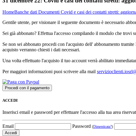
31 dicembre 22:
Covid e casi dei contatti stretti: aggi
Home
Banche dati
Documenti
Covid e casi dei contatti stretti: aggior
Gentile utente, per visionare il seguente documento è necessario abbon
Sei già abbonato? Effettua l'accesso compilando il modulo che trovi 
Se non sei abbonato procedi con l'acquisto dell' abbonamento tramite P
acquisto verranno chiesti i dati necessari.
Una volta effettuato l'acquisto il tuo account verrà abilitato immediata
Per maggiori informazioni puoi scrivere alla mail
servizioclienti.iosr
ACCEDI
Inserisci email e password per effettuare l'accesso alla tua area riservat
Email
Password
(
Dimenticata?
)