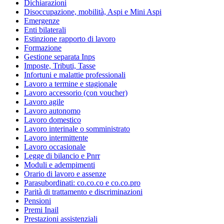
Dichiarazioni
Disoccupazione, mobilità, Aspi e Mini Aspi
Emergenze
Enti bilaterali
Estinzione rapporto di lavoro
Formazione
Gestione separata Inps
Imposte, Tributi, Tasse
Infortuni e malattie professionali
Lavoro a termine e stagionale
Lavoro accessorio (con voucher)
Lavoro agile
Lavoro autonomo
Lavoro domestico
Lavoro interinale o somministrato
Lavoro intermittente
Lavoro occasionale
Legge di bilancio e Pnrr
Moduli e adempimenti
Orario di lavoro e assenze
Parasubordinati: co.co.co e co.co.pro
Parità di trattamento e discriminazioni
Pensioni
Premi Inail
Prestazioni assistenziali