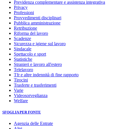
Previdenza complementare e assistenza integrativa
Privacy
Professioni
Provvedimenti disciplinari
Pubblica amministrazione
Retribuzione
Riforma del lavoro
Scadenze
Sicurezza e igiene sul lavoro
Sindacale
Spettacolo e sport
Statistiche
Stranieri e lavoro all'estero
Telelavoro
Tfr e altre indennità di fine rapporto
Tirocini
Trasferte e trasferimenti
Varie
Videosorveglianza
Welfare
SFOGLIA PER FONTE
Agenzia delle Entrate
Altri