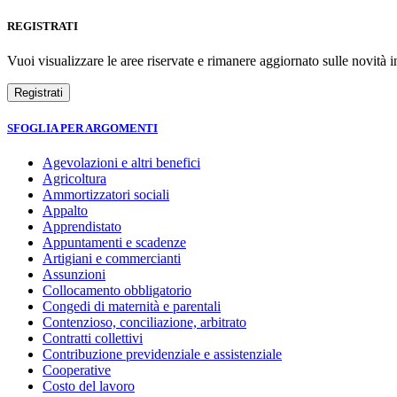
REGISTRATI
Vuoi visualizzare le aree riservate e rimanere aggiornato sulle novità in
SFOGLIA PER ARGOMENTI
Agevolazioni e altri benefici
Agricoltura
Ammortizzatori sociali
Appalto
Apprendistato
Appuntamenti e scadenze
Artigiani e commercianti
Assunzioni
Collocamento obbligatorio
Congedi di maternità e parentali
Contenzioso, conciliazione, arbitrato
Contratti collettivi
Contribuzione previdenziale e assistenziale
Cooperative
Costo del lavoro