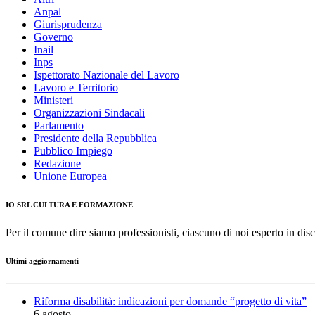
Anpal
Giurisprudenza
Governo
Inail
Inps
Ispettorato Nazionale del Lavoro
Lavoro e Territorio
Ministeri
Organizzazioni Sindacali
Parlamento
Presidente della Repubblica
Pubblico Impiego
Redazione
Unione Europea
IO SRL CULTURA E FORMAZIONE
Per il comune dire siamo professionisti, ciascuno di noi esperto in disc
Ultimi aggiornamenti
Riforma disabilità: indicazioni per domande “progetto di vita”
6 agosto