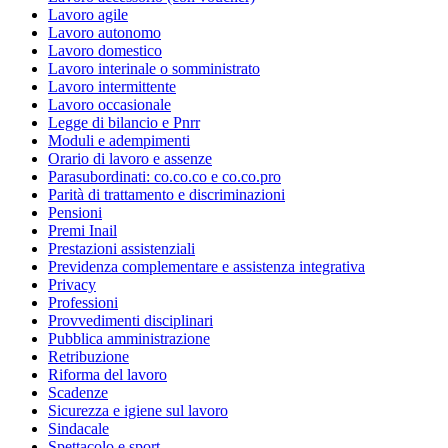
Lavoro agile
Lavoro autonomo
Lavoro domestico
Lavoro interinale o somministrato
Lavoro intermittente
Lavoro occasionale
Legge di bilancio e Pnrr
Moduli e adempimenti
Orario di lavoro e assenze
Parasubordinati: co.co.co e co.co.pro
Parità di trattamento e discriminazioni
Pensioni
Premi Inail
Prestazioni assistenziali
Previdenza complementare e assistenza integrativa
Privacy
Professioni
Provvedimenti disciplinari
Pubblica amministrazione
Retribuzione
Riforma del lavoro
Scadenze
Sicurezza e igiene sul lavoro
Sindacale
Spettacolo e sport