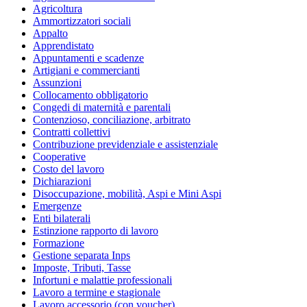
Agricoltura
Ammortizzatori sociali
Appalto
Apprendistato
Appuntamenti e scadenze
Artigiani e commercianti
Assunzioni
Collocamento obbligatorio
Congedi di maternità e parentali
Contenzioso, conciliazione, arbitrato
Contratti collettivi
Contribuzione previdenziale e assistenziale
Cooperative
Costo del lavoro
Dichiarazioni
Disoccupazione, mobilità, Aspi e Mini Aspi
Emergenze
Enti bilaterali
Estinzione rapporto di lavoro
Formazione
Gestione separata Inps
Imposte, Tributi, Tasse
Infortuni e malattie professionali
Lavoro a termine e stagionale
Lavoro accessorio (con voucher)