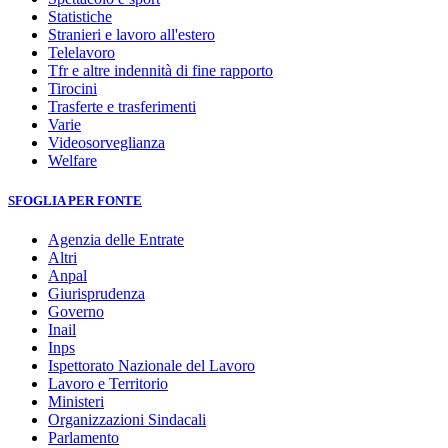
Statistiche
Stranieri e lavoro all'estero
Telelavoro
Tfr e altre indennità di fine rapporto
Tirocini
Trasferte e trasferimenti
Varie
Videosorveglianza
Welfare
SFOGLIA PER FONTE
Agenzia delle Entrate
Altri
Anpal
Giurisprudenza
Governo
Inail
Inps
Ispettorato Nazionale del Lavoro
Lavoro e Territorio
Ministeri
Organizzazioni Sindacali
Parlamento