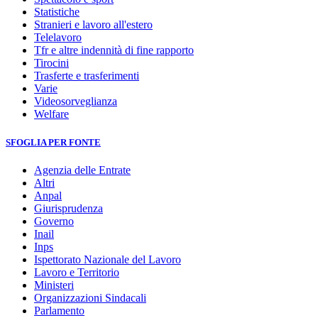
Statistiche
Stranieri e lavoro all'estero
Telelavoro
Tfr e altre indennità di fine rapporto
Tirocini
Trasferte e trasferimenti
Varie
Videosorveglianza
Welfare
SFOGLIA PER FONTE
Agenzia delle Entrate
Altri
Anpal
Giurisprudenza
Governo
Inail
Inps
Ispettorato Nazionale del Lavoro
Lavoro e Territorio
Ministeri
Organizzazioni Sindacali
Parlamento