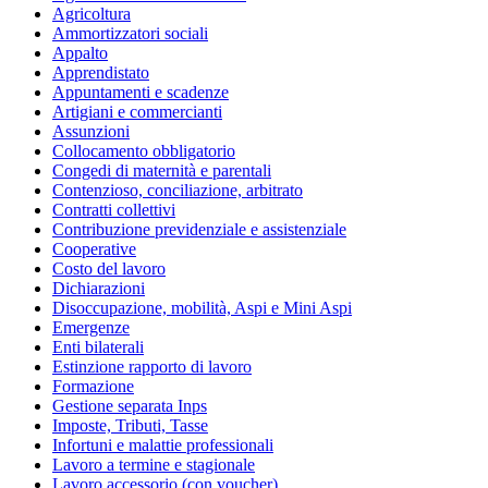
Agricoltura
Ammortizzatori sociali
Appalto
Apprendistato
Appuntamenti e scadenze
Artigiani e commercianti
Assunzioni
Collocamento obbligatorio
Congedi di maternità e parentali
Contenzioso, conciliazione, arbitrato
Contratti collettivi
Contribuzione previdenziale e assistenziale
Cooperative
Costo del lavoro
Dichiarazioni
Disoccupazione, mobilità, Aspi e Mini Aspi
Emergenze
Enti bilaterali
Estinzione rapporto di lavoro
Formazione
Gestione separata Inps
Imposte, Tributi, Tasse
Infortuni e malattie professionali
Lavoro a termine e stagionale
Lavoro accessorio (con voucher)