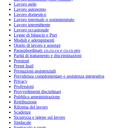
Lavoro agile
Lavoro autonomo
Lavoro domestico
Lavoro interinale o somministrato
Lavoro intermittente
Lavoro occasionale
Legge di bilancio e Pnrr
Moduli e adempimenti
Orario di lavoro e assenze
Parasubordinati: co.co.co e co.co.pro
Parità di trattamento e discriminazioni
Pensioni
Premi Inail
Prestazioni assistenziali
Previdenza complementare e assistenza integrativa
Privacy
Professioni
Provvedimenti disciplinari
Pubblica amministrazione
Retribuzione
Riforma del lavoro
Scadenze
Sicurezza e igiene sul lavoro
Sindacale
Spettacolo e sport