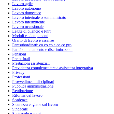
Lavoro agile
Lavoro autonomo
Lavoro domestico
Lavoro interinale o somministrato
Lavoro intermittente
Lavoro occasionale
Legge di bilancio e Pnrr
Moduli e adempimenti
Orario di lavoro e assenze
Parasubordinati: co.co.co e co.co.pro
Parità di trattamento e discriminazioni
Pensioni
Premi Inail
Prestazioni assistenziali
Previdenza complementare e assistenza integrativa
Privacy
Professioni
Provvedimenti disciplinari
Pubblica amministrazione
Retribuzione
Riforma del lavoro
Scadenze
Sicurezza e igiene sul lavoro
Sindacale
Spettacolo e sport