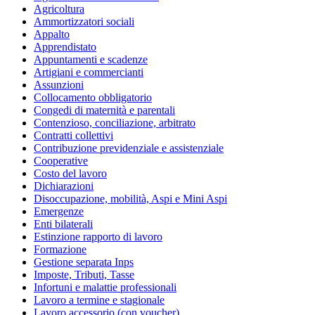
Agricoltura
Ammortizzatori sociali
Appalto
Apprendistato
Appuntamenti e scadenze
Artigiani e commercianti
Assunzioni
Collocamento obbligatorio
Congedi di maternità e parentali
Contenzioso, conciliazione, arbitrato
Contratti collettivi
Contribuzione previdenziale e assistenziale
Cooperative
Costo del lavoro
Dichiarazioni
Disoccupazione, mobilità, Aspi e Mini Aspi
Emergenze
Enti bilaterali
Estinzione rapporto di lavoro
Formazione
Gestione separata Inps
Imposte, Tributi, Tasse
Infortuni e malattie professionali
Lavoro a termine e stagionale
Lavoro accessorio (con voucher)