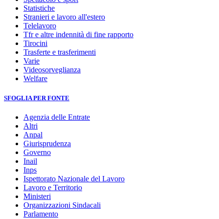
Statistiche
Stranieri e lavoro all'estero
Telelavoro
Tfr e altre indennità di fine rapporto
Tirocini
Trasferte e trasferimenti
Varie
Videosorveglianza
Welfare
SFOGLIA PER FONTE
Agenzia delle Entrate
Altri
Anpal
Giurisprudenza
Governo
Inail
Inps
Ispettorato Nazionale del Lavoro
Lavoro e Territorio
Ministeri
Organizzazioni Sindacali
Parlamento