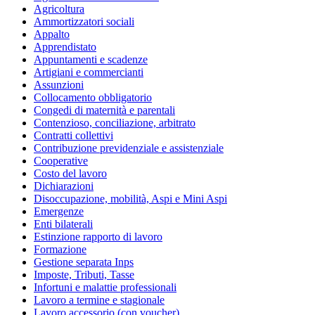
Agricoltura
Ammortizzatori sociali
Appalto
Apprendistato
Appuntamenti e scadenze
Artigiani e commercianti
Assunzioni
Collocamento obbligatorio
Congedi di maternità e parentali
Contenzioso, conciliazione, arbitrato
Contratti collettivi
Contribuzione previdenziale e assistenziale
Cooperative
Costo del lavoro
Dichiarazioni
Disoccupazione, mobilità, Aspi e Mini Aspi
Emergenze
Enti bilaterali
Estinzione rapporto di lavoro
Formazione
Gestione separata Inps
Imposte, Tributi, Tasse
Infortuni e malattie professionali
Lavoro a termine e stagionale
Lavoro accessorio (con voucher)