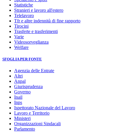
Statistiche
Stranieri e lavoro all'estero
Telelavoro
Tfr e altre indennità di fine rapporto
Tirocini
Trasferte e trasferimenti
Varie
Videosorveglianza
Welfare
SFOGLIA PER FONTE
Agenzia delle Entrate
Altri
Anpal
Giurisprudenza
Governo
Inail
Inps
Ispettorato Nazionale del Lavoro
Lavoro e Territorio
Ministeri
Organizzazioni Sindacali
Parlamento