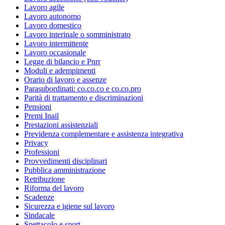
Lavoro agile
Lavoro autonomo
Lavoro domestico
Lavoro interinale o somministrato
Lavoro intermittente
Lavoro occasionale
Legge di bilancio e Pnrr
Moduli e adempimenti
Orario di lavoro e assenze
Parasubordinati: co.co.co e co.co.pro
Parità di trattamento e discriminazioni
Pensioni
Premi Inail
Prestazioni assistenziali
Previdenza complementare e assistenza integrativa
Privacy
Professioni
Provvedimenti disciplinari
Pubblica amministrazione
Retribuzione
Riforma del lavoro
Scadenze
Sicurezza e igiene sul lavoro
Sindacale
Spettacolo e sport