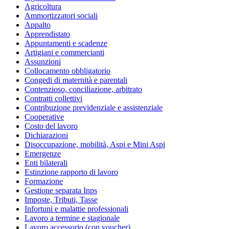
Agricoltura
Ammortizzatori sociali
Appalto
Apprendistato
Appuntamenti e scadenze
Artigiani e commercianti
Assunzioni
Collocamento obbligatorio
Congedi di maternità e parentali
Contenzioso, conciliazione, arbitrato
Contratti collettivi
Contribuzione previdenziale e assistenziale
Cooperative
Costo del lavoro
Dichiarazioni
Disoccupazione, mobilità, Aspi e Mini Aspi
Emergenze
Enti bilaterali
Estinzione rapporto di lavoro
Formazione
Gestione separata Inps
Imposte, Tributi, Tasse
Infortuni e malattie professionali
Lavoro a termine e stagionale
Lavoro accessorio (con voucher)