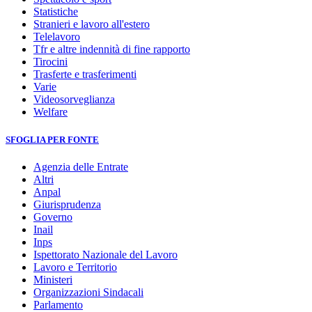
Statistiche
Stranieri e lavoro all'estero
Telelavoro
Tfr e altre indennità di fine rapporto
Tirocini
Trasferte e trasferimenti
Varie
Videosorveglianza
Welfare
SFOGLIA PER FONTE
Agenzia delle Entrate
Altri
Anpal
Giurisprudenza
Governo
Inail
Inps
Ispettorato Nazionale del Lavoro
Lavoro e Territorio
Ministeri
Organizzazioni Sindacali
Parlamento