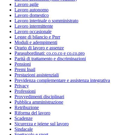
Lavoro agile
Lavoro autonomo
Lavoro domestico
Lavoro interinale o somministrato
Lavoro intermittente
Lavoro occasionale
Legge di bilancio e Pnrr
Moduli e adempimenti
Orario di lavoro e assenze
Parasubordinati: co.co.co e co.co.pro
Parità di trattamento e discriminazioni
Pensioni
Premi Inail
Prestazioni assistenziali
Previdenza complementare e assistenza integrativa
Privacy
Professioni
Provvedimenti disciplinari
Pubblica amministrazione
Retribuzione
Riforma del lavoro
Scadenze
Sicurezza e igiene sul lavoro
Sindacale
Spettacolo e sport