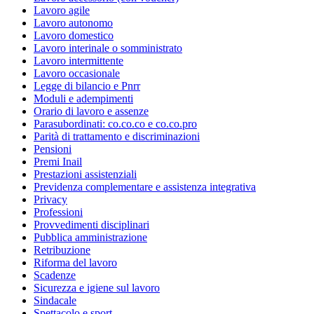
Lavoro agile
Lavoro autonomo
Lavoro domestico
Lavoro interinale o somministrato
Lavoro intermittente
Lavoro occasionale
Legge di bilancio e Pnrr
Moduli e adempimenti
Orario di lavoro e assenze
Parasubordinati: co.co.co e co.co.pro
Parità di trattamento e discriminazioni
Pensioni
Premi Inail
Prestazioni assistenziali
Previdenza complementare e assistenza integrativa
Privacy
Professioni
Provvedimenti disciplinari
Pubblica amministrazione
Retribuzione
Riforma del lavoro
Scadenze
Sicurezza e igiene sul lavoro
Sindacale
Spettacolo e sport