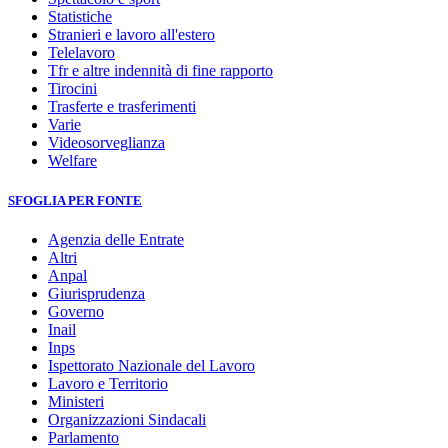
Statistiche
Stranieri e lavoro all'estero
Telelavoro
Tfr e altre indennità di fine rapporto
Tirocini
Trasferte e trasferimenti
Varie
Videosorveglianza
Welfare
SFOGLIA PER FONTE
Agenzia delle Entrate
Altri
Anpal
Giurisprudenza
Governo
Inail
Inps
Ispettorato Nazionale del Lavoro
Lavoro e Territorio
Ministeri
Organizzazioni Sindacali
Parlamento