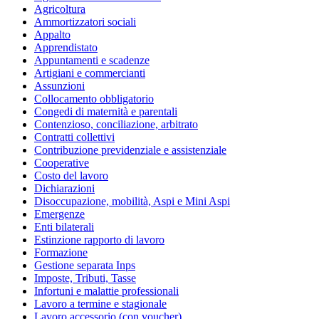
Agricoltura
Ammortizzatori sociali
Appalto
Apprendistato
Appuntamenti e scadenze
Artigiani e commercianti
Assunzioni
Collocamento obbligatorio
Congedi di maternità e parentali
Contenzioso, conciliazione, arbitrato
Contratti collettivi
Contribuzione previdenziale e assistenziale
Cooperative
Costo del lavoro
Dichiarazioni
Disoccupazione, mobilità, Aspi e Mini Aspi
Emergenze
Enti bilaterali
Estinzione rapporto di lavoro
Formazione
Gestione separata Inps
Imposte, Tributi, Tasse
Infortuni e malattie professionali
Lavoro a termine e stagionale
Lavoro accessorio (con voucher)