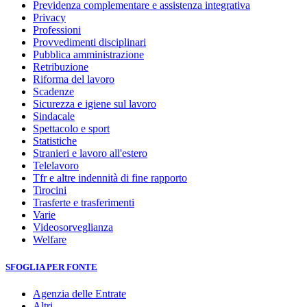
Previdenza complementare e assistenza integrativa
Privacy
Professioni
Provvedimenti disciplinari
Pubblica amministrazione
Retribuzione
Riforma del lavoro
Scadenze
Sicurezza e igiene sul lavoro
Sindacale
Spettacolo e sport
Statistiche
Stranieri e lavoro all'estero
Telelavoro
Tfr e altre indennità di fine rapporto
Tirocini
Trasferte e trasferimenti
Varie
Videosorveglianza
Welfare
SFOGLIA PER FONTE
Agenzia delle Entrate
Altri