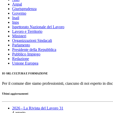
Anpal
Giurisprudenza
Governo
Inail
Inps
Ispettorato Nazionale del Lavoro
Lavoro e Territorio
Ministeri
Organizzazioni Sindacali
Parlamento
Presidente della Repubblica
Pubblico Impiego
Redazione
Unione Europea
IO SRL CULTURA E FORMAZIONE
Per il comune dire siamo professionisti, ciascuno di noi esperto in disc
Ultimi aggiornamenti
2026 - La Rivista del Lavoro 31
4 agosto