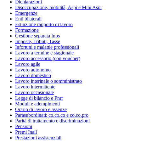
Dichiarazioni
Disoccupazione, mobilità, Aspi e Mini Aspi
Emergenze
Enti bilaterali
Estinzione rapporto di lavoro
Formazione
Gestione separata Inps
Imposte, Tributi, Tasse
Infortuni e malattie professionali
Lavoro a termine e stagionale
Lavoro accessorio (con voucher)
Lavoro agile
Lavoro autonomo
Lavoro domestico
Lavoro interinale o somministrato
Lavoro intermittente
Lavoro occasionale
Legge di bilancio e Pnrr
Moduli e adempimenti
Orario di lavoro e assenze
Parasubordinati: co.co.co e co.co.pro
Parità di trattamento e discriminazioni
Pensioni
Premi Inail
Prestazioni assistenziali