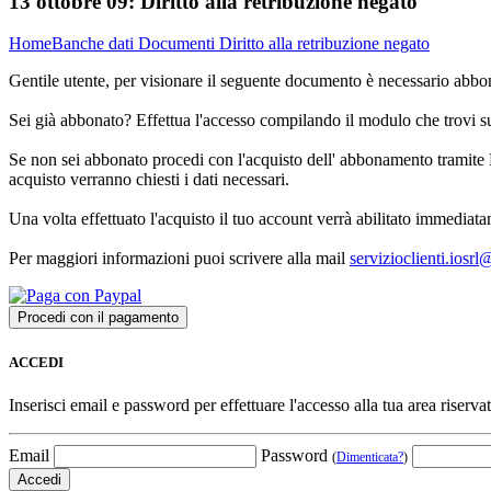
13 ottobre 09:
Diritto alla retribuzione negato
Home
Banche dati
Documenti
Diritto alla retribuzione negato
Gentile utente, per visionare il seguente documento è necessario abbon
Sei già abbonato? Effettua l'accesso compilando il modulo che trovi 
Se non sei abbonato procedi con l'acquisto dell' abbonamento tramite P
acquisto verranno chiesti i dati necessari.
Una volta effettuato l'acquisto il tuo account verrà abilitato immediata
Per maggiori informazioni puoi scrivere alla mail
servizioclienti.iosr
ACCEDI
Inserisci email e password per effettuare l'accesso alla tua area riservat
Email
Password
(
Dimenticata?
)