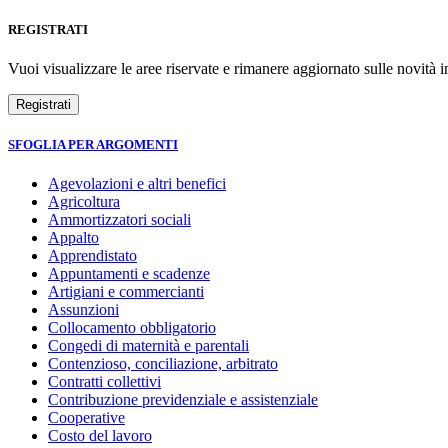
REGISTRATI
Vuoi visualizzare le aree riservate e rimanere aggiornato sulle novità in
SFOGLIA PER ARGOMENTI
Agevolazioni e altri benefici
Agricoltura
Ammortizzatori sociali
Appalto
Apprendistato
Appuntamenti e scadenze
Artigiani e commercianti
Assunzioni
Collocamento obbligatorio
Congedi di maternità e parentali
Contenzioso, conciliazione, arbitrato
Contratti collettivi
Contribuzione previdenziale e assistenziale
Cooperative
Costo del lavoro