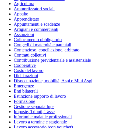
Agricoltura
Ammortizzatori sociali
Appalto
Apprendistato
Appuntamenti e scadenze
Artigiani e commercianti
Assunzioni
Collocamento obbligatorio
Congedi di maternità e parentali
Contenzioso, conciliazione, arbitrato
Contratti collettivi
Contribuzione previdenziale e assistenziale
Cooperative
Costo del lavoro
Dichiarazioni
Disoccupazione, mobilità, Aspi e Mini Aspi
Emergenze
Enti bilaterali
Estinzione rapporto di lavoro
Formazione
Gestione separata Inps
Imposte, Tributi, Tasse
Infortuni e malattie professionali
Lavoro a termine e stagionale
Lavoro accessorio (con voucher)