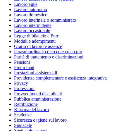
Lavoro agile
Lavoro autonomo
Lavoro domestico
Lavoro interinale o somministrato
Lavoro intermittente
Lavoro occasionale
Legge di bilancio e Pnrr
Moduli e adempimenti
Orario di lavoro e assenze
Parasubordinati: co.co.co e co.co.pro
Parità di trattamento e discriminazioni
Pensioni
Premi Inail
Prestazioni assistenziali
Previdenza complementare e assistenza integrativa
Privacy
Professioni
Provvedimenti disciplinari
Pubblica amministrazione
Retribuzione
Riforma del lavoro
Scadenze
Sicurezza e igiene sul lavoro
Sindacale
Spettacolo e sport