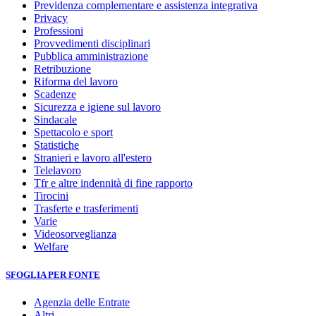
Previdenza complementare e assistenza integrativa
Privacy
Professioni
Provvedimenti disciplinari
Pubblica amministrazione
Retribuzione
Riforma del lavoro
Scadenze
Sicurezza e igiene sul lavoro
Sindacale
Spettacolo e sport
Statistiche
Stranieri e lavoro all'estero
Telelavoro
Tfr e altre indennità di fine rapporto
Tirocini
Trasferte e trasferimenti
Varie
Videosorveglianza
Welfare
SFOGLIA PER FONTE
Agenzia delle Entrate
Altri