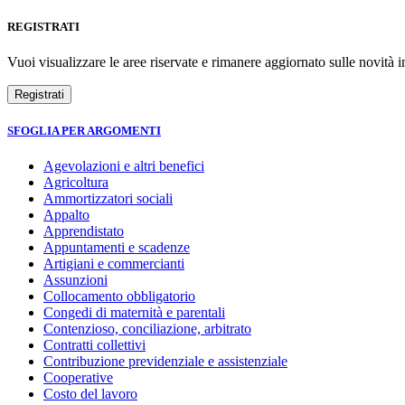
REGISTRATI
Vuoi visualizzare le aree riservate e rimanere aggiornato sulle novità in
SFOGLIA PER ARGOMENTI
Agevolazioni e altri benefici
Agricoltura
Ammortizzatori sociali
Appalto
Apprendistato
Appuntamenti e scadenze
Artigiani e commercianti
Assunzioni
Collocamento obbligatorio
Congedi di maternità e parentali
Contenzioso, conciliazione, arbitrato
Contratti collettivi
Contribuzione previdenziale e assistenziale
Cooperative
Costo del lavoro