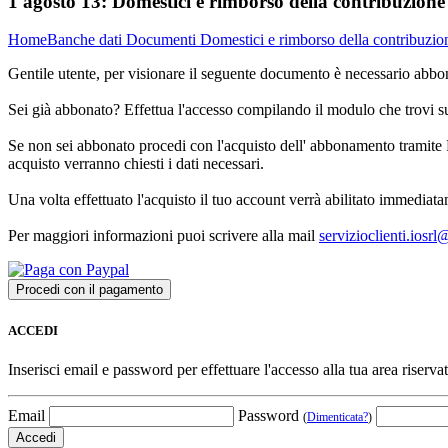
1 agosto 13:
Domestici e rimborso della contribuzion
Home
Banche dati
Documenti
Domestici e rimborso della contribuzi
Gentile utente, per visionare il seguente documento è necessario abbon
Sei già abbonato? Effettua l'accesso compilando il modulo che trovi 
Se non sei abbonato procedi con l'acquisto dell' abbonamento tramite P
acquisto verranno chiesti i dati necessari.
Una volta effettuato l'acquisto il tuo account verrà abilitato immediata
Per maggiori informazioni puoi scrivere alla mail
servizioclienti.iosr
ACCEDI
Inserisci email e password per effettuare l'accesso alla tua area riservat
Email
Password
(
Dimenticata?
)