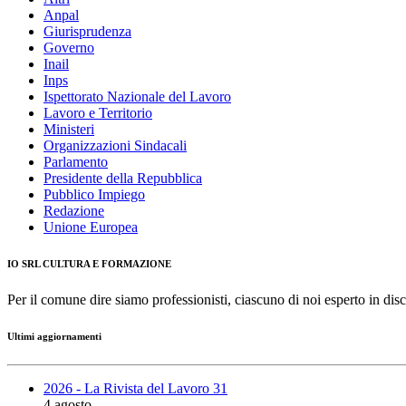
Anpal
Giurisprudenza
Governo
Inail
Inps
Ispettorato Nazionale del Lavoro
Lavoro e Territorio
Ministeri
Organizzazioni Sindacali
Parlamento
Presidente della Repubblica
Pubblico Impiego
Redazione
Unione Europea
IO SRL CULTURA E FORMAZIONE
Per il comune dire siamo professionisti, ciascuno di noi esperto in disc
Ultimi aggiornamenti
2026 - La Rivista del Lavoro 31
4 agosto