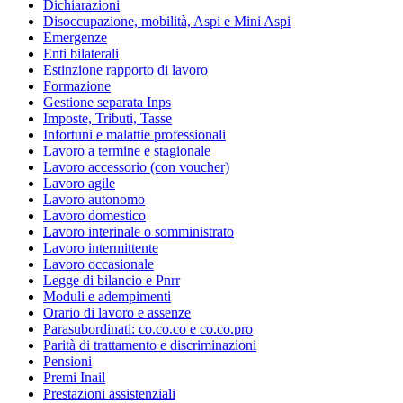
Dichiarazioni
Disoccupazione, mobilità, Aspi e Mini Aspi
Emergenze
Enti bilaterali
Estinzione rapporto di lavoro
Formazione
Gestione separata Inps
Imposte, Tributi, Tasse
Infortuni e malattie professionali
Lavoro a termine e stagionale
Lavoro accessorio (con voucher)
Lavoro agile
Lavoro autonomo
Lavoro domestico
Lavoro interinale o somministrato
Lavoro intermittente
Lavoro occasionale
Legge di bilancio e Pnrr
Moduli e adempimenti
Orario di lavoro e assenze
Parasubordinati: co.co.co e co.co.pro
Parità di trattamento e discriminazioni
Pensioni
Premi Inail
Prestazioni assistenziali