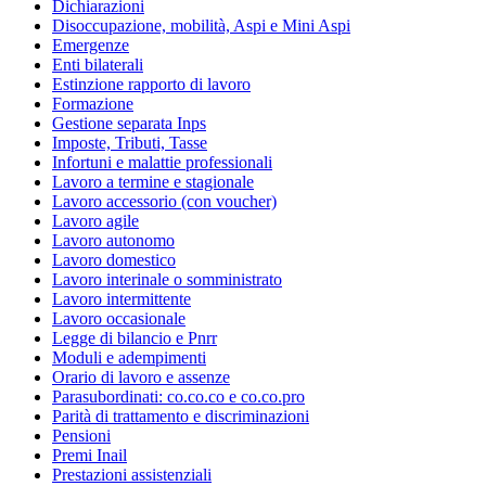
Dichiarazioni
Disoccupazione, mobilità, Aspi e Mini Aspi
Emergenze
Enti bilaterali
Estinzione rapporto di lavoro
Formazione
Gestione separata Inps
Imposte, Tributi, Tasse
Infortuni e malattie professionali
Lavoro a termine e stagionale
Lavoro accessorio (con voucher)
Lavoro agile
Lavoro autonomo
Lavoro domestico
Lavoro interinale o somministrato
Lavoro intermittente
Lavoro occasionale
Legge di bilancio e Pnrr
Moduli e adempimenti
Orario di lavoro e assenze
Parasubordinati: co.co.co e co.co.pro
Parità di trattamento e discriminazioni
Pensioni
Premi Inail
Prestazioni assistenziali