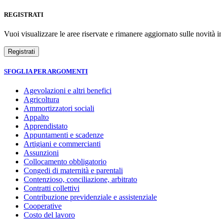
REGISTRATI
Vuoi visualizzare le aree riservate e rimanere aggiornato sulle novità in
SFOGLIA PER ARGOMENTI
Agevolazioni e altri benefici
Agricoltura
Ammortizzatori sociali
Appalto
Apprendistato
Appuntamenti e scadenze
Artigiani e commercianti
Assunzioni
Collocamento obbligatorio
Congedi di maternità e parentali
Contenzioso, conciliazione, arbitrato
Contratti collettivi
Contribuzione previdenziale e assistenziale
Cooperative
Costo del lavoro