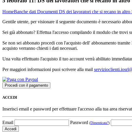
5 febbraio 11:
DS dei lavoratori che si recano in alt
Home
Banche dati
Documenti
DS dei lavoratori che si recano in alt
Gentile utente, per visionare il seguente documento è necessario abbon
Sei già abbonato? Effettua l'accesso compilando il modulo che trovi 
Se non sei abbonato procedi con l'acquisto dell' abbonamento tramite P
acquisto verranno chiesti i dati necessari.
Una volta effettuato l'acquisto il tuo account verrà abilitato immediata
Per maggiori informazioni puoi scrivere alla mail
servizioclienti.iosr
ACCEDI
Inserisci email e password per effettuare l'accesso alla tua area riservat
Email
Password
(
Dimenticata?
)