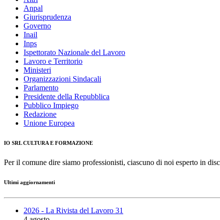
Anpal
Giurisprudenza
Governo
Inail
Inps
Ispettorato Nazionale del Lavoro
Lavoro e Territorio
Ministeri
Organizzazioni Sindacali
Parlamento
Presidente della Repubblica
Pubblico Impiego
Redazione
Unione Europea
IO SRL CULTURA E FORMAZIONE
Per il comune dire siamo professionisti, ciascuno di noi esperto in disc
Ultimi aggiornamenti
2026 - La Rivista del Lavoro 31
4 agosto