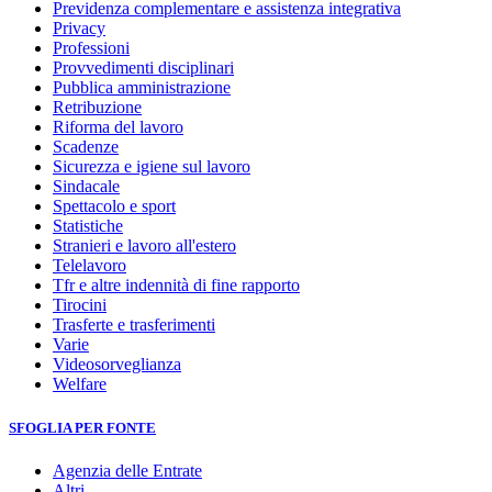
Previdenza complementare e assistenza integrativa
Privacy
Professioni
Provvedimenti disciplinari
Pubblica amministrazione
Retribuzione
Riforma del lavoro
Scadenze
Sicurezza e igiene sul lavoro
Sindacale
Spettacolo e sport
Statistiche
Stranieri e lavoro all'estero
Telelavoro
Tfr e altre indennità di fine rapporto
Tirocini
Trasferte e trasferimenti
Varie
Videosorveglianza
Welfare
SFOGLIA PER FONTE
Agenzia delle Entrate
Altri