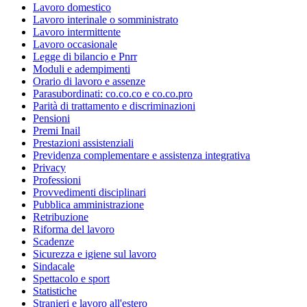
Lavoro domestico
Lavoro interinale o somministrato
Lavoro intermittente
Lavoro occasionale
Legge di bilancio e Pnrr
Moduli e adempimenti
Orario di lavoro e assenze
Parasubordinati: co.co.co e co.co.pro
Parità di trattamento e discriminazioni
Pensioni
Premi Inail
Prestazioni assistenziali
Previdenza complementare e assistenza integrativa
Privacy
Professioni
Provvedimenti disciplinari
Pubblica amministrazione
Retribuzione
Riforma del lavoro
Scadenze
Sicurezza e igiene sul lavoro
Sindacale
Spettacolo e sport
Statistiche
Stranieri e lavoro all'estero