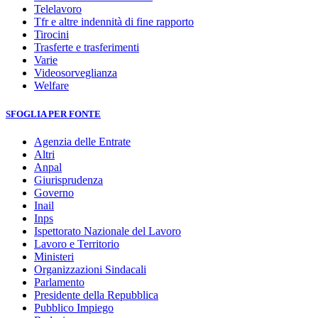
Telelavoro
Tfr e altre indennità di fine rapporto
Tirocini
Trasferte e trasferimenti
Varie
Videosorveglianza
Welfare
SFOGLIA PER FONTE
Agenzia delle Entrate
Altri
Anpal
Giurisprudenza
Governo
Inail
Inps
Ispettorato Nazionale del Lavoro
Lavoro e Territorio
Ministeri
Organizzazioni Sindacali
Parlamento
Presidente della Repubblica
Pubblico Impiego