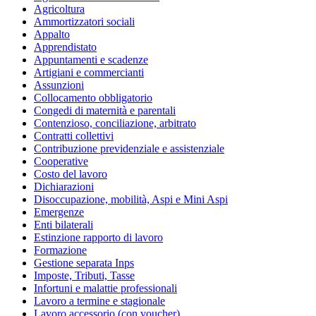
Agricoltura
Ammortizzatori sociali
Appalto
Apprendistato
Appuntamenti e scadenze
Artigiani e commercianti
Assunzioni
Collocamento obbligatorio
Congedi di maternità e parentali
Contenzioso, conciliazione, arbitrato
Contratti collettivi
Contribuzione previdenziale e assistenziale
Cooperative
Costo del lavoro
Dichiarazioni
Disoccupazione, mobilità, Aspi e Mini Aspi
Emergenze
Enti bilaterali
Estinzione rapporto di lavoro
Formazione
Gestione separata Inps
Imposte, Tributi, Tasse
Infortuni e malattie professionali
Lavoro a termine e stagionale
Lavoro accessorio (con voucher)