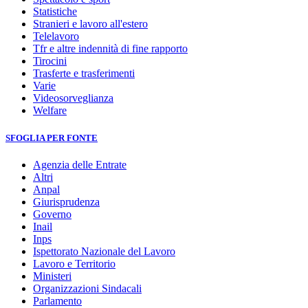
Statistiche
Stranieri e lavoro all'estero
Telelavoro
Tfr e altre indennità di fine rapporto
Tirocini
Trasferte e trasferimenti
Varie
Videosorveglianza
Welfare
SFOGLIA PER FONTE
Agenzia delle Entrate
Altri
Anpal
Giurisprudenza
Governo
Inail
Inps
Ispettorato Nazionale del Lavoro
Lavoro e Territorio
Ministeri
Organizzazioni Sindacali
Parlamento