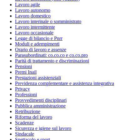
Lavoro agile
Lavoro autonomo
Lavoro domestico
Lavoro interinale o somministrato
Lavoro intermittente
Lavoro occasionale
Legge di bilancio e Pnrr
Moduli e adempimenti
Orario di lavoro e assenze
Parasubordinati: co.co.co e co.co.pro
Parità di trattamento e discriminazioni
Pensioni
Premi Inail
Prestazioni assistenziali
Previdenza complementare e assistenza integrativa
Privacy
Professioni
Provvedimenti disciplinari
Pubblica amministrazione
Retribuzione
Riforma del lavoro
Scadenze
Sicurezza e igiene sul lavoro
Sindacale
Spettacolo e sport