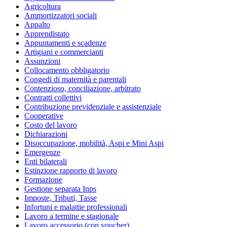
Agricoltura
Ammortizzatori sociali
Appalto
Apprendistato
Appuntamenti e scadenze
Artigiani e commercianti
Assunzioni
Collocamento obbligatorio
Congedi di maternità e parentali
Contenzioso, conciliazione, arbitrato
Contratti collettivi
Contribuzione previdenziale e assistenziale
Cooperative
Costo del lavoro
Dichiarazioni
Disoccupazione, mobilità, Aspi e Mini Aspi
Emergenze
Enti bilaterali
Estinzione rapporto di lavoro
Formazione
Gestione separata Inps
Imposte, Tributi, Tasse
Infortuni e malattie professionali
Lavoro a termine e stagionale
Lavoro accessorio (con voucher)