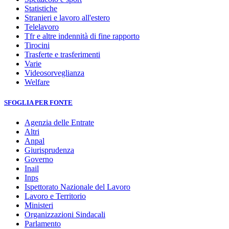
Statistiche
Stranieri e lavoro all'estero
Telelavoro
Tfr e altre indennità di fine rapporto
Tirocini
Trasferte e trasferimenti
Varie
Videosorveglianza
Welfare
SFOGLIA PER FONTE
Agenzia delle Entrate
Altri
Anpal
Giurisprudenza
Governo
Inail
Inps
Ispettorato Nazionale del Lavoro
Lavoro e Territorio
Ministeri
Organizzazioni Sindacali
Parlamento