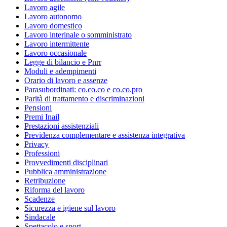
Lavoro agile
Lavoro autonomo
Lavoro domestico
Lavoro interinale o somministrato
Lavoro intermittente
Lavoro occasionale
Legge di bilancio e Pnrr
Moduli e adempimenti
Orario di lavoro e assenze
Parasubordinati: co.co.co e co.co.pro
Parità di trattamento e discriminazioni
Pensioni
Premi Inail
Prestazioni assistenziali
Previdenza complementare e assistenza integrativa
Privacy
Professioni
Provvedimenti disciplinari
Pubblica amministrazione
Retribuzione
Riforma del lavoro
Scadenze
Sicurezza e igiene sul lavoro
Sindacale
Spettacolo e sport