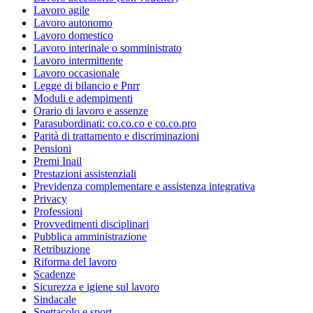
Lavoro agile
Lavoro autonomo
Lavoro domestico
Lavoro interinale o somministrato
Lavoro intermittente
Lavoro occasionale
Legge di bilancio e Pnrr
Moduli e adempimenti
Orario di lavoro e assenze
Parasubordinati: co.co.co e co.co.pro
Parità di trattamento e discriminazioni
Pensioni
Premi Inail
Prestazioni assistenziali
Previdenza complementare e assistenza integrativa
Privacy
Professioni
Provvedimenti disciplinari
Pubblica amministrazione
Retribuzione
Riforma del lavoro
Scadenze
Sicurezza e igiene sul lavoro
Sindacale
Spettacolo e sport