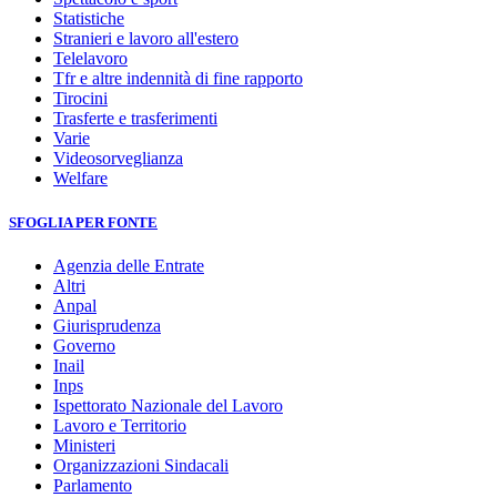
Statistiche
Stranieri e lavoro all'estero
Telelavoro
Tfr e altre indennità di fine rapporto
Tirocini
Trasferte e trasferimenti
Varie
Videosorveglianza
Welfare
SFOGLIA PER FONTE
Agenzia delle Entrate
Altri
Anpal
Giurisprudenza
Governo
Inail
Inps
Ispettorato Nazionale del Lavoro
Lavoro e Territorio
Ministeri
Organizzazioni Sindacali
Parlamento