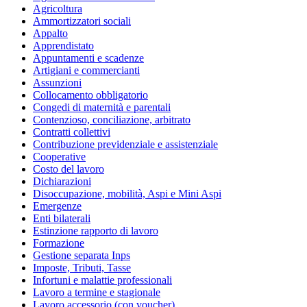
Agricoltura
Ammortizzatori sociali
Appalto
Apprendistato
Appuntamenti e scadenze
Artigiani e commercianti
Assunzioni
Collocamento obbligatorio
Congedi di maternità e parentali
Contenzioso, conciliazione, arbitrato
Contratti collettivi
Contribuzione previdenziale e assistenziale
Cooperative
Costo del lavoro
Dichiarazioni
Disoccupazione, mobilità, Aspi e Mini Aspi
Emergenze
Enti bilaterali
Estinzione rapporto di lavoro
Formazione
Gestione separata Inps
Imposte, Tributi, Tasse
Infortuni e malattie professionali
Lavoro a termine e stagionale
Lavoro accessorio (con voucher)