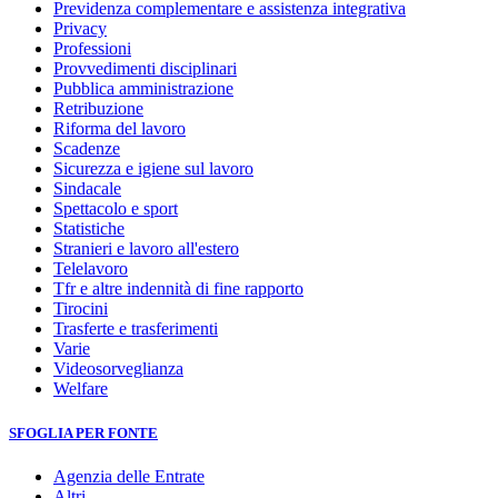
Previdenza complementare e assistenza integrativa
Privacy
Professioni
Provvedimenti disciplinari
Pubblica amministrazione
Retribuzione
Riforma del lavoro
Scadenze
Sicurezza e igiene sul lavoro
Sindacale
Spettacolo e sport
Statistiche
Stranieri e lavoro all'estero
Telelavoro
Tfr e altre indennità di fine rapporto
Tirocini
Trasferte e trasferimenti
Varie
Videosorveglianza
Welfare
SFOGLIA PER FONTE
Agenzia delle Entrate
Altri