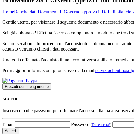
16 novembre 20:
Il Governo approva il DdL di bilan
Home
Banche dati
Documenti
Il Governo approva il DdL di bilancio
Gentile utente, per visionare il seguente documento è necessario abbon
Sei già abbonato? Effettua l'accesso compilando il modulo che trovi 
Se non sei abbonato procedi con l'acquisto dell' abbonamento tramite P
acquisto verranno chiesti i dati necessari.
Una volta effettuato l'acquisto il tuo account verrà abilitato immediata
Per maggiori informazioni puoi scrivere alla mail
servizioclienti.iosr
ACCEDI
Inserisci email e password per effettuare l'accesso alla tua area riservat
Email
Password
(
Dimenticata?
)