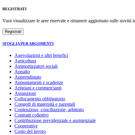
REGISTRATI
Vuoi visualizzare le aree riservate e rimanere aggiornato sulle novità in
SFOGLIA PER ARGOMENTI
Agevolazioni e altri benefici
Agricoltura
Ammortizzatori sociali
Appalto
Apprendistato
Appuntamenti e scadenze
Artigiani e commercianti
Assunzioni
Collocamento obbligatorio
Congedi di maternità e parentali
Contenzioso, conciliazione, arbitrato
Contratti collettivi
Contribuzione previdenziale e assistenziale
Cooperative
Costo del lavoro