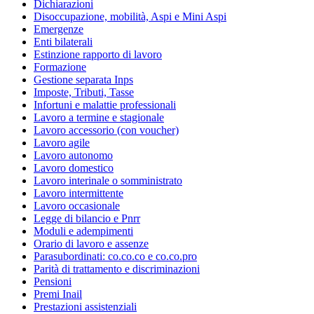
Dichiarazioni
Disoccupazione, mobilità, Aspi e Mini Aspi
Emergenze
Enti bilaterali
Estinzione rapporto di lavoro
Formazione
Gestione separata Inps
Imposte, Tributi, Tasse
Infortuni e malattie professionali
Lavoro a termine e stagionale
Lavoro accessorio (con voucher)
Lavoro agile
Lavoro autonomo
Lavoro domestico
Lavoro interinale o somministrato
Lavoro intermittente
Lavoro occasionale
Legge di bilancio e Pnrr
Moduli e adempimenti
Orario di lavoro e assenze
Parasubordinati: co.co.co e co.co.pro
Parità di trattamento e discriminazioni
Pensioni
Premi Inail
Prestazioni assistenziali