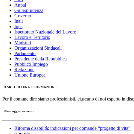
Anpal
Giurisprudenza
Governo
Inail
Inps
Ispettorato Nazionale del Lavoro
Lavoro e Territorio
Ministeri
Organizzazioni Sindacali
Parlamento
Presidente della Repubblica
Pubblico Impiego
Redazione
Unione Europea
IO SRL CULTURA E FORMAZIONE
Per il comune dire siamo professionisti, ciascuno di noi esperto in disc
Ultimi aggiornamenti
Riforma disabilità: indicazioni per domande “progetto di vita”
6 agosto