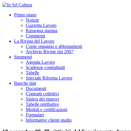
Primo piano
Notizie
Gazzetta Lavoro
Rassegna stampa
Commenti
La Rivista del Lavoro
Copie omaggio e abbonamenti
Archivio Riviste dal 2007
Strumenti
Agenda Lavoro
Scadenze contrattuali
Tabelle
Speciale Riforma Lavoro
Banche dati
Documenti
Contratti collettivi
Sintesi dei rinnovi
Tabelle retributive
Moduli e certificazioni
Formulari
Informative clienti studio