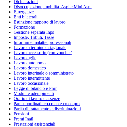
Dichiarazioni
Disoccupazione, mobilità, Aspi e Mini Aspi
Emergenze
Enti bilaterali
Estinzione rapporto di lavoro
Formazione
Gestione separata Inps
Imposte, Tributi, Tasse
Infortuni e malattie professionali
Lavoro a termine e stagionale
Lavoro accessorio (con voucher)
Lavoro agile
Lavoro autonomo
Lavoro domestico
Lavoro interinale o somministrato
Lavoro intermittente
Lavoro occasionale
Legge di bilancio e Pnrr
Moduli e adempimenti
Orario di lavoro e assenze
Parasubordinati: co.co.co e co.co.pro
Parità di trattamento e discriminazioni
Pensioni
Premi Inail
Prestazioni assistenziali