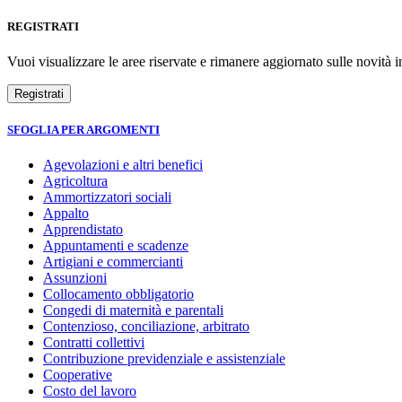
REGISTRATI
Vuoi visualizzare le aree riservate e rimanere aggiornato sulle novità in
SFOGLIA PER ARGOMENTI
Agevolazioni e altri benefici
Agricoltura
Ammortizzatori sociali
Appalto
Apprendistato
Appuntamenti e scadenze
Artigiani e commercianti
Assunzioni
Collocamento obbligatorio
Congedi di maternità e parentali
Contenzioso, conciliazione, arbitrato
Contratti collettivi
Contribuzione previdenziale e assistenziale
Cooperative
Costo del lavoro