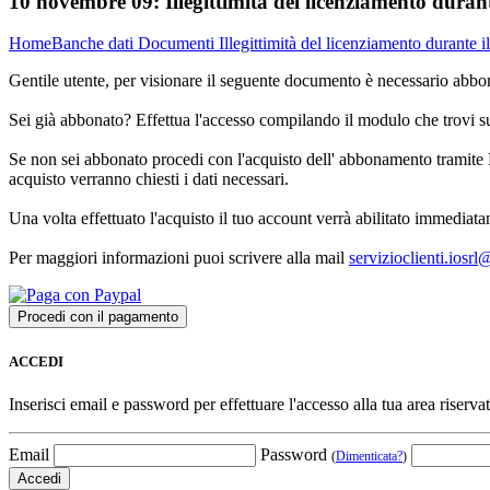
10 novembre 09:
Illegittimità del licenziamento duran
Home
Banche dati
Documenti
Illegittimità del licenziamento durante i
Gentile utente, per visionare il seguente documento è necessario abbon
Sei già abbonato? Effettua l'accesso compilando il modulo che trovi 
Se non sei abbonato procedi con l'acquisto dell' abbonamento tramite P
acquisto verranno chiesti i dati necessari.
Una volta effettuato l'acquisto il tuo account verrà abilitato immediata
Per maggiori informazioni puoi scrivere alla mail
servizioclienti.iosr
ACCEDI
Inserisci email e password per effettuare l'accesso alla tua area riservat
Email
Password
(
Dimenticata?
)