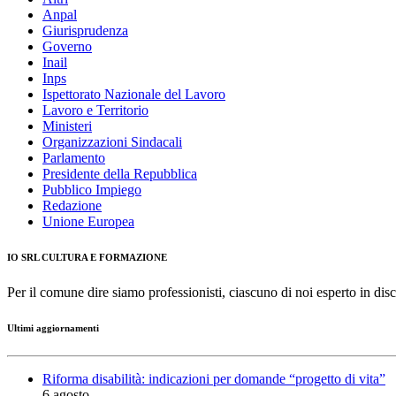
Anpal
Giurisprudenza
Governo
Inail
Inps
Ispettorato Nazionale del Lavoro
Lavoro e Territorio
Ministeri
Organizzazioni Sindacali
Parlamento
Presidente della Repubblica
Pubblico Impiego
Redazione
Unione Europea
IO SRL CULTURA E FORMAZIONE
Per il comune dire siamo professionisti, ciascuno di noi esperto in disc
Ultimi aggiornamenti
Riforma disabilità: indicazioni per domande “progetto di vita”
6 agosto