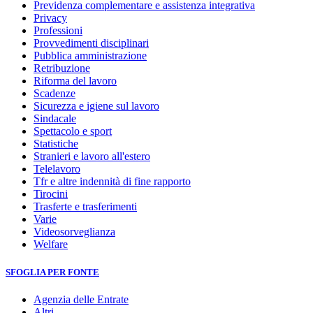
Previdenza complementare e assistenza integrativa
Privacy
Professioni
Provvedimenti disciplinari
Pubblica amministrazione
Retribuzione
Riforma del lavoro
Scadenze
Sicurezza e igiene sul lavoro
Sindacale
Spettacolo e sport
Statistiche
Stranieri e lavoro all'estero
Telelavoro
Tfr e altre indennità di fine rapporto
Tirocini
Trasferte e trasferimenti
Varie
Videosorveglianza
Welfare
SFOGLIA PER FONTE
Agenzia delle Entrate
Altri