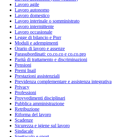
Lavoro agile
Lavoro autonomo
Lavoro domestico
Lavoro interinale o somministrato
Lavoro intermittente
Lavoro occasionale
Legge di bilancio e Pnrr
Moduli e adempimenti
Orario di lavoro e assenze
Parasubordinati: co.co.co e co.co.pro
Parità di trattamento e discriminazioni
Pensioni
Premi Inail
Prestazioni assistenziali
Previdenza complementare e assistenza integrativa
Privacy
Professioni
Provvedimenti disciplinari
Pubblica amministrazione
Retribuzione
Riforma del lavoro
Scadenze
Sicurezza e igiene sul lavoro
Sindacale
Spettacolo e sport