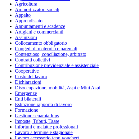
Agricoltura
Ammortizzatori sociali
Appalto
Apprendistato
Appuntamenti e scadenze
Artigiani e commercianti
Assunzioni
Collocamento obbligatorio
Congedi di maternità e parentali
Contenzioso, conciliazione, arbitrato
Contratti collettivi
Contribuzione previdenziale e assistenziale
Cooperative
Costo del lavoro
Dichiarazioni
Disoccupazione, mobilità, Aspi e Mini Aspi
Emergenze
Enti bilaterali
Estinzione rapporto di lavoro
Formazione
Gestione separata Inps
Imposte, Tributi, Tasse
Infortuni e malattie professionali
Lavoro a termine e stagionale
Lavoro accessorio (con voucher)