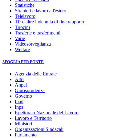
Statistiche
Stranieri e lavoro all'estero
Telelavoro
Tfr e altre indennità di fine rapporto
Tirocini
Trasferte e trasferimenti
Varie
Videosorveglianza
Welfare
SFOGLIA PER FONTE
Agenzia delle Entrate
Altri
Anpal
Giurisprudenza
Governo
Inail
Inps
Ispettorato Nazionale del Lavoro
Lavoro e Territorio
Ministeri
Organizzazioni Sindacali
Parlamento