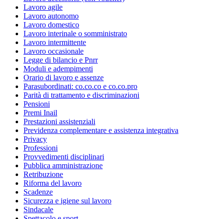
Lavoro agile
Lavoro autonomo
Lavoro domestico
Lavoro interinale o somministrato
Lavoro intermittente
Lavoro occasionale
Legge di bilancio e Pnrr
Moduli e adempimenti
Orario di lavoro e assenze
Parasubordinati: co.co.co e co.co.pro
Parità di trattamento e discriminazioni
Pensioni
Premi Inail
Prestazioni assistenziali
Previdenza complementare e assistenza integrativa
Privacy
Professioni
Provvedimenti disciplinari
Pubblica amministrazione
Retribuzione
Riforma del lavoro
Scadenze
Sicurezza e igiene sul lavoro
Sindacale
Spettacolo e sport