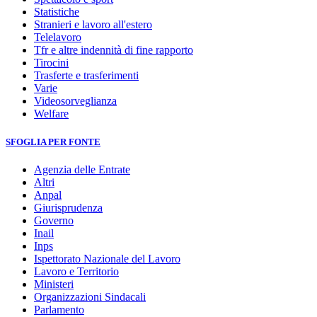
Statistiche
Stranieri e lavoro all'estero
Telelavoro
Tfr e altre indennità di fine rapporto
Tirocini
Trasferte e trasferimenti
Varie
Videosorveglianza
Welfare
SFOGLIA PER FONTE
Agenzia delle Entrate
Altri
Anpal
Giurisprudenza
Governo
Inail
Inps
Ispettorato Nazionale del Lavoro
Lavoro e Territorio
Ministeri
Organizzazioni Sindacali
Parlamento