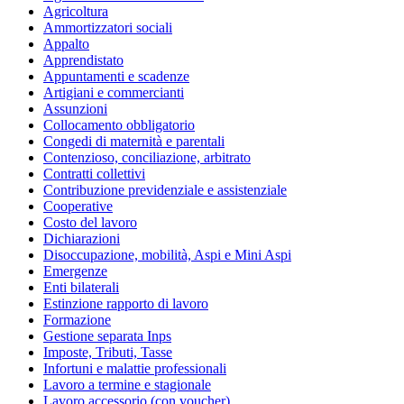
Agricoltura
Ammortizzatori sociali
Appalto
Apprendistato
Appuntamenti e scadenze
Artigiani e commercianti
Assunzioni
Collocamento obbligatorio
Congedi di maternità e parentali
Contenzioso, conciliazione, arbitrato
Contratti collettivi
Contribuzione previdenziale e assistenziale
Cooperative
Costo del lavoro
Dichiarazioni
Disoccupazione, mobilità, Aspi e Mini Aspi
Emergenze
Enti bilaterali
Estinzione rapporto di lavoro
Formazione
Gestione separata Inps
Imposte, Tributi, Tasse
Infortuni e malattie professionali
Lavoro a termine e stagionale
Lavoro accessorio (con voucher)