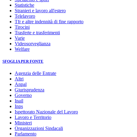
Statistiche
Stranieri e lavoro all'estero
Telelavoro
Tfr e altre indennità di fine rapporto
Tirocini
Trasferte e trasferimenti
Varie
Videosorveglianza
Welfare
SFOGLIA PER FONTE
Agenzia delle Entrate
Altri
Anpal
Giurisprudenza
Governo
Inail
Inps
Ispettorato Nazionale del Lavoro
Lavoro e Territorio
Ministeri
Organizzazioni Sindacali
Parlamento