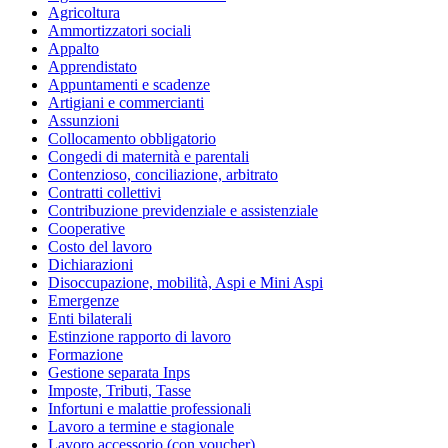
Agricoltura
Ammortizzatori sociali
Appalto
Apprendistato
Appuntamenti e scadenze
Artigiani e commercianti
Assunzioni
Collocamento obbligatorio
Congedi di maternità e parentali
Contenzioso, conciliazione, arbitrato
Contratti collettivi
Contribuzione previdenziale e assistenziale
Cooperative
Costo del lavoro
Dichiarazioni
Disoccupazione, mobilità, Aspi e Mini Aspi
Emergenze
Enti bilaterali
Estinzione rapporto di lavoro
Formazione
Gestione separata Inps
Imposte, Tributi, Tasse
Infortuni e malattie professionali
Lavoro a termine e stagionale
Lavoro accessorio (con voucher)