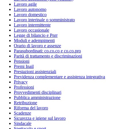
Lavoro agile
Lavoro autonomo
Lavoro domestico
Lavoro interinale o somministrato
Lavoro intermittente
Lavoro occasionale
Legge di bilancio e Pnrr
Moduli e adempimenti
Orario di lavoro e assenze
Parasubordinati: co.co.co e co.co.pro
Parità di trattamento e discriminazioni
Pensioni
Premi Inail
Prestazioni assistenziali
Previdenza complementare e assistenza integrativa
Privacy
Professioni
Provvedimenti disciplinari
Pubblica amministrazione
Retribuzione
Riforma del lavoro
Scadenze
Sicurezza e igiene sul lavoro
Sindacale
Spettacolo e sport