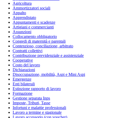
Agricoltura
Ammortizzatori sociali
Appalto
Apprendistato
Appuntamenti e scadenze
Artigiani e commercianti
Assunzioni
Collocamento obbligatorio
Congedi di maternità e parentali
Contenzioso, conciliazione, arbitrato
Contratti collettivi
Contribuzione previdenziale e assistenziale
Cooperative
Costo del lavoro
Dichiarazioni
Disoccupazione, mobilità, Aspi e Mini Aspi
Emergenze
Enti bilaterali
Estinzione rapporto di lavoro
Formazione
Gestione separata Inps
Imposte, Tributi, Tasse
Infortuni e malattie professionali
Lavoro a termine e stagionale
Lavoro accessorio (con voucher)