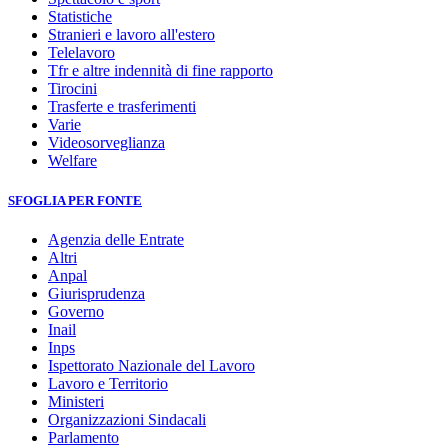
Statistiche
Stranieri e lavoro all'estero
Telelavoro
Tfr e altre indennità di fine rapporto
Tirocini
Trasferte e trasferimenti
Varie
Videosorveglianza
Welfare
SFOGLIA PER FONTE
Agenzia delle Entrate
Altri
Anpal
Giurisprudenza
Governo
Inail
Inps
Ispettorato Nazionale del Lavoro
Lavoro e Territorio
Ministeri
Organizzazioni Sindacali
Parlamento