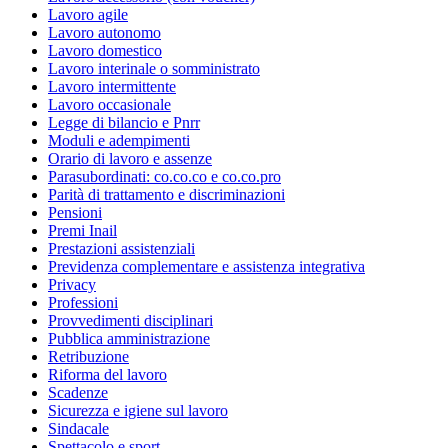
Lavoro agile
Lavoro autonomo
Lavoro domestico
Lavoro interinale o somministrato
Lavoro intermittente
Lavoro occasionale
Legge di bilancio e Pnrr
Moduli e adempimenti
Orario di lavoro e assenze
Parasubordinati: co.co.co e co.co.pro
Parità di trattamento e discriminazioni
Pensioni
Premi Inail
Prestazioni assistenziali
Previdenza complementare e assistenza integrativa
Privacy
Professioni
Provvedimenti disciplinari
Pubblica amministrazione
Retribuzione
Riforma del lavoro
Scadenze
Sicurezza e igiene sul lavoro
Sindacale
Spettacolo e sport