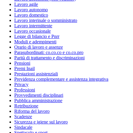
Lavoro agile
Lavoro autonomo
Lavoro domestico
Lavoro interinale o somministrato
Lavoro intermittente
Lavoro occasionale
Legge di bilancio e Pnrr
Moduli e adempimenti
Orario di lavoro e assenze
Parasubordinati: co.co.co e co.co.pro
Parità di trattamento e discriminazioni
Pensioni
Premi Inail
Prestazioni assistenziali
Previdenza complementare e assistenza integrativa
Privacy
Professioni
Provvedimenti disciplinari
Pubblica amministrazione
Retribuzione
Riforma del lavoro
Scadenze
Sicurezza e igiene sul lavoro
Sindacale
Spettacolo e sport