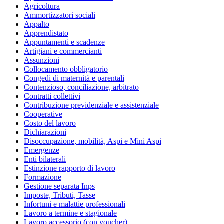
Agricoltura
Ammortizzatori sociali
Appalto
Apprendistato
Appuntamenti e scadenze
Artigiani e commercianti
Assunzioni
Collocamento obbligatorio
Congedi di maternità e parentali
Contenzioso, conciliazione, arbitrato
Contratti collettivi
Contribuzione previdenziale e assistenziale
Cooperative
Costo del lavoro
Dichiarazioni
Disoccupazione, mobilità, Aspi e Mini Aspi
Emergenze
Enti bilaterali
Estinzione rapporto di lavoro
Formazione
Gestione separata Inps
Imposte, Tributi, Tasse
Infortuni e malattie professionali
Lavoro a termine e stagionale
Lavoro accessorio (con voucher)