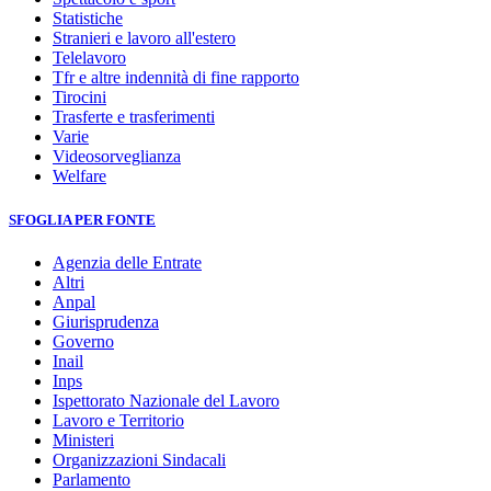
Statistiche
Stranieri e lavoro all'estero
Telelavoro
Tfr e altre indennità di fine rapporto
Tirocini
Trasferte e trasferimenti
Varie
Videosorveglianza
Welfare
SFOGLIA PER FONTE
Agenzia delle Entrate
Altri
Anpal
Giurisprudenza
Governo
Inail
Inps
Ispettorato Nazionale del Lavoro
Lavoro e Territorio
Ministeri
Organizzazioni Sindacali
Parlamento