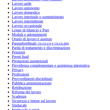
Lavoro agile
Lavoro autonomo
Lavoro domestico
Lavoro interinale o somministrato
Lavoro intermittente
Lavoro occasionale
Legge di bilancio e Pnrr
Moduli e adempimenti
Orario di lavoro e assenze
Parasubordinati: co.co.co e co.co.pro
Parità di trattamento e discriminazioni
Pensioni
Premi Inail
Prestazioni assistenziali
Previdenza complementare e assistenza integrativa
Privacy
Professioni
Provvedimenti disciplinari
Pubblica amministrazione
Retribuzione
Riforma del lavoro
Scadenze
Sicurezza e igiene sul lavoro
Sindacale
Spettacolo e sport