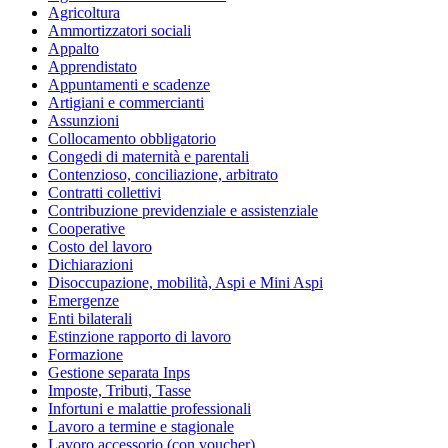
Agricoltura
Ammortizzatori sociali
Appalto
Apprendistato
Appuntamenti e scadenze
Artigiani e commercianti
Assunzioni
Collocamento obbligatorio
Congedi di maternità e parentali
Contenzioso, conciliazione, arbitrato
Contratti collettivi
Contribuzione previdenziale e assistenziale
Cooperative
Costo del lavoro
Dichiarazioni
Disoccupazione, mobilità, Aspi e Mini Aspi
Emergenze
Enti bilaterali
Estinzione rapporto di lavoro
Formazione
Gestione separata Inps
Imposte, Tributi, Tasse
Infortuni e malattie professionali
Lavoro a termine e stagionale
Lavoro accessorio (con voucher)