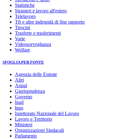
Statistiche
Stranieri e lavoro all'estero
Telelavoro
Tfr e altre indennità di fine rapporto
Tirocini
Trasferte e trasferimenti
Varie
Videosorveglianza
Welfare
SFOGLIA PER FONTE
Agenzia delle Entrate
Altri
Anpal
Giurisprudenza
Governo
Inail
Inps
Ispettorato Nazionale del Lavoro
Lavoro e Territorio
Ministeri
Organizzazioni Sindacali
Parlamento