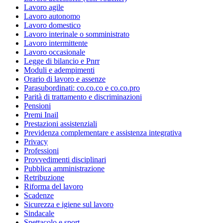
Lavoro agile
Lavoro autonomo
Lavoro domestico
Lavoro interinale o somministrato
Lavoro intermittente
Lavoro occasionale
Legge di bilancio e Pnrr
Moduli e adempimenti
Orario di lavoro e assenze
Parasubordinati: co.co.co e co.co.pro
Parità di trattamento e discriminazioni
Pensioni
Premi Inail
Prestazioni assistenziali
Previdenza complementare e assistenza integrativa
Privacy
Professioni
Provvedimenti disciplinari
Pubblica amministrazione
Retribuzione
Riforma del lavoro
Scadenze
Sicurezza e igiene sul lavoro
Sindacale
Spettacolo e sport