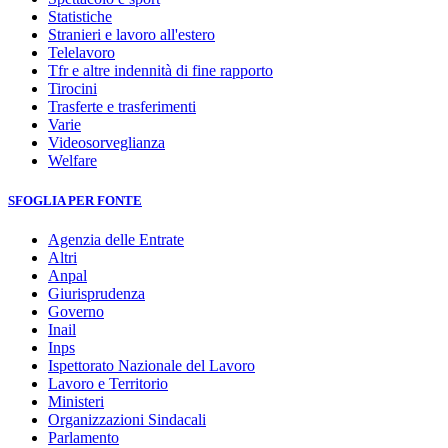
Statistiche
Stranieri e lavoro all'estero
Telelavoro
Tfr e altre indennità di fine rapporto
Tirocini
Trasferte e trasferimenti
Varie
Videosorveglianza
Welfare
SFOGLIA PER FONTE
Agenzia delle Entrate
Altri
Anpal
Giurisprudenza
Governo
Inail
Inps
Ispettorato Nazionale del Lavoro
Lavoro e Territorio
Ministeri
Organizzazioni Sindacali
Parlamento