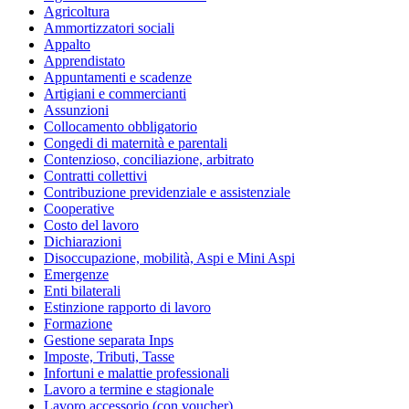
Agricoltura
Ammortizzatori sociali
Appalto
Apprendistato
Appuntamenti e scadenze
Artigiani e commercianti
Assunzioni
Collocamento obbligatorio
Congedi di maternità e parentali
Contenzioso, conciliazione, arbitrato
Contratti collettivi
Contribuzione previdenziale e assistenziale
Cooperative
Costo del lavoro
Dichiarazioni
Disoccupazione, mobilità, Aspi e Mini Aspi
Emergenze
Enti bilaterali
Estinzione rapporto di lavoro
Formazione
Gestione separata Inps
Imposte, Tributi, Tasse
Infortuni e malattie professionali
Lavoro a termine e stagionale
Lavoro accessorio (con voucher)