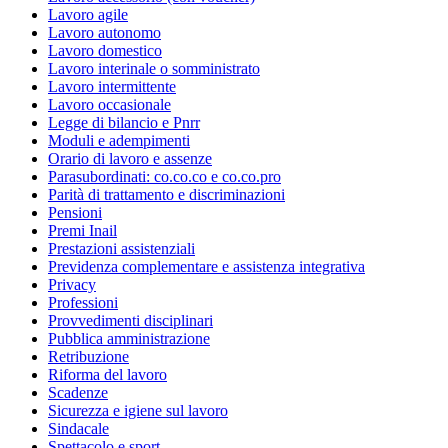
Lavoro agile
Lavoro autonomo
Lavoro domestico
Lavoro interinale o somministrato
Lavoro intermittente
Lavoro occasionale
Legge di bilancio e Pnrr
Moduli e adempimenti
Orario di lavoro e assenze
Parasubordinati: co.co.co e co.co.pro
Parità di trattamento e discriminazioni
Pensioni
Premi Inail
Prestazioni assistenziali
Previdenza complementare e assistenza integrativa
Privacy
Professioni
Provvedimenti disciplinari
Pubblica amministrazione
Retribuzione
Riforma del lavoro
Scadenze
Sicurezza e igiene sul lavoro
Sindacale
Spettacolo e sport