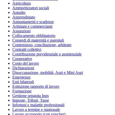
Agricoltura
Ammortizzatori sociali
Appalto
Apprendistato
Appuntamenti e scadenze
Artigiani e commercianti
Assunzioni
Collocamento obbligatorio
Congedi di maternità e parentali
Contenzioso, conciliazione, arbitrato
Contratti collettivi
Contribuzione previdenziale e assistenziale
Cooperative
Costo del lavoro
Dichiarazioni
Disoccupazione, mobilità, Aspi e Mini Aspi
Emergenze
Enti bilaterali
Estinzione rapporto di lavoro
Formazione
Gestione separata Inps
Imposte, Tributi, Tasse
Infortuni e malattie professionali
Lavoro a termine e stagionale
Lavoro accessorio (con voucher)