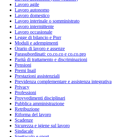
Lavoro agile
Lavoro autonomo
Lavoro domestico
Lavoro interinale o somministrato
Lavoro intermittente
Lavoro occasionale
Legge di bilancio e Pnrr
Moduli e adempimenti
Orario di lavoro e assenze
Parasubordinati: co.co.co e co.co.pro
Parità di trattamento e discriminazioni
Pensioni
Premi Inail
Prestazioni assistenziali
Previdenza complementare e assistenza integrativa
Privacy
Professioni
Provvedimenti disciplinari
Pubblica amministrazione
Retribuzione
Riforma del lavoro
Scadenze
Sicurezza e igiene sul lavoro
Sindacale
Spettacolo e sport