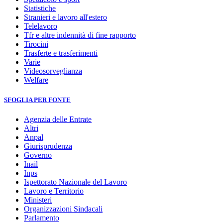
Statistiche
Stranieri e lavoro all'estero
Telelavoro
Tfr e altre indennità di fine rapporto
Tirocini
Trasferte e trasferimenti
Varie
Videosorveglianza
Welfare
SFOGLIA PER FONTE
Agenzia delle Entrate
Altri
Anpal
Giurisprudenza
Governo
Inail
Inps
Ispettorato Nazionale del Lavoro
Lavoro e Territorio
Ministeri
Organizzazioni Sindacali
Parlamento