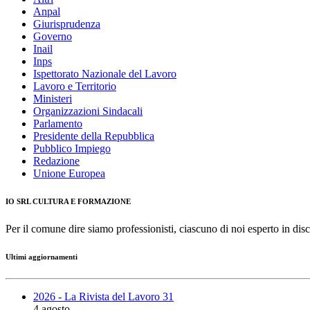
Anpal
Giurisprudenza
Governo
Inail
Inps
Ispettorato Nazionale del Lavoro
Lavoro e Territorio
Ministeri
Organizzazioni Sindacali
Parlamento
Presidente della Repubblica
Pubblico Impiego
Redazione
Unione Europea
IO SRL CULTURA E FORMAZIONE
Per il comune dire siamo professionisti, ciascuno di noi esperto in disc
Ultimi aggiornamenti
2026 - La Rivista del Lavoro 31
4 agosto