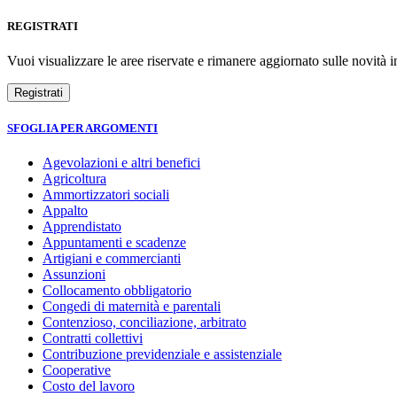
REGISTRATI
Vuoi visualizzare le aree riservate e rimanere aggiornato sulle novità in
SFOGLIA PER ARGOMENTI
Agevolazioni e altri benefici
Agricoltura
Ammortizzatori sociali
Appalto
Apprendistato
Appuntamenti e scadenze
Artigiani e commercianti
Assunzioni
Collocamento obbligatorio
Congedi di maternità e parentali
Contenzioso, conciliazione, arbitrato
Contratti collettivi
Contribuzione previdenziale e assistenziale
Cooperative
Costo del lavoro