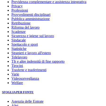
Previdenza complementare e assistenza integrativa
Privacy
Professioni
Provvedimenti disciplinari
Pubblica amministrazione
Retribuzione
Riforma del lavoro
Scadenze
Sicurezza e igiene sul lavoro
Sindacale
Spettacolo e sport
Statistiche
Stranieri e lavoro all'estero
Telelavoro
Tfr e altre indennità di fine rapporto
Tirocini
Trasferte e trasferimenti
Varie
Videosorveglianza
Welfare
SFOGLIA PER FONTE
Agenzia delle Entrate
Altri