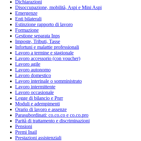
Dichiarazioni
Disoccupazione, mobilità, Aspi e Mini Aspi
Emergenze
Enti bilaterali
Estinzione rapporto di lavoro
Formazione
Gestione separata Inps
Imposte, Tributi, Tasse
Infortuni e malattie professionali
Lavoro a termine e stagionale
Lavoro accessorio (con voucher)
Lavoro agile
Lavoro autonomo
Lavoro domestico
Lavoro interinale o somministrato
Lavoro intermittente
Lavoro occasionale
Legge di bilancio e Pnrr
Moduli e adempimenti
Orario di lavoro e assenze
Parasubordinati: co.co.co e co.co.pro
Parità di trattamento e discriminazioni
Pensioni
Premi Inail
Prestazioni assistenziali