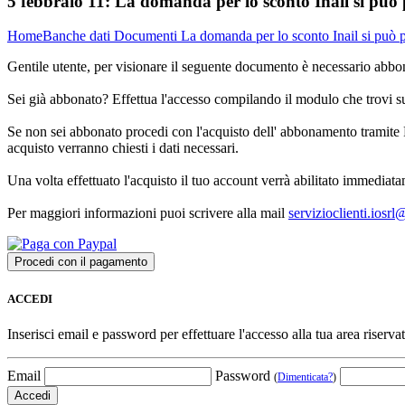
5 febbraio 11:
La domanda per lo sconto Inail si può 
Home
Banche dati
Documenti
La domanda per lo sconto Inail si può p
Gentile utente, per visionare il seguente documento è necessario abbon
Sei già abbonato? Effettua l'accesso compilando il modulo che trovi 
Se non sei abbonato procedi con l'acquisto dell' abbonamento tramite P
acquisto verranno chiesti i dati necessari.
Una volta effettuato l'acquisto il tuo account verrà abilitato immediata
Per maggiori informazioni puoi scrivere alla mail
servizioclienti.iosr
ACCEDI
Inserisci email e password per effettuare l'accesso alla tua area riservat
Email
Password
(
Dimenticata?
)