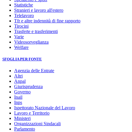
Statistiche
Stranieri e lavoro all'estero
Telelavoro
Tfr e altre indennità di fine rapporto
Tirocini
Trasferte e trasferimenti
Varie
Videosorveglianza
Welfare
SFOGLIA PER FONTE
Agenzia delle Entrate
Altri
Anpal
Giurisprudenza
Governo
Inail
Inps
Ispettorato Nazionale del Lavoro
Lavoro e Territorio
Ministeri
Organizzazioni Sindacali
Parlamento