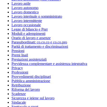
Lavoro agile
Lavoro autonomo
Lavoro domestico
Lavoro interinale o somministrato
Lavoro intermittente
Lavoro occasionale
Legge di bilancio e Pnrr
Moduli e adempimenti
Orario di lavoro e assenze
Parasubordinati: co.co.co e co.co.pro
Parità di trattamento e discriminazioni
Pensioni
Premi Inail
Prestazioni assistenziali
Previdenza complementare e assistenza integrativa
Privacy
Professioni
Provvedimenti disciplinari
Pubblica amministrazione
Retribuzione
Riforma del lavoro
Scadenze
Sicurezza e igiene sul lavoro
Sindacale
Spettacolo e sport