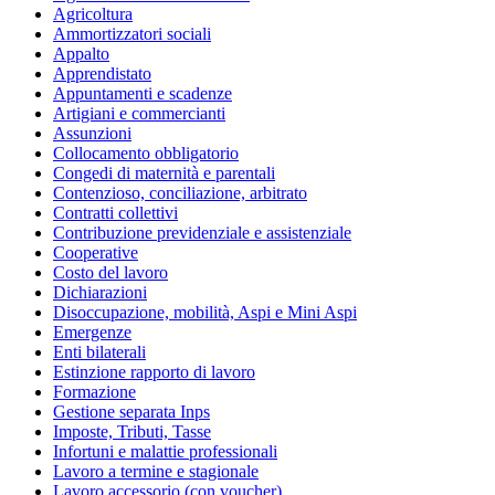
Agricoltura
Ammortizzatori sociali
Appalto
Apprendistato
Appuntamenti e scadenze
Artigiani e commercianti
Assunzioni
Collocamento obbligatorio
Congedi di maternità e parentali
Contenzioso, conciliazione, arbitrato
Contratti collettivi
Contribuzione previdenziale e assistenziale
Cooperative
Costo del lavoro
Dichiarazioni
Disoccupazione, mobilità, Aspi e Mini Aspi
Emergenze
Enti bilaterali
Estinzione rapporto di lavoro
Formazione
Gestione separata Inps
Imposte, Tributi, Tasse
Infortuni e malattie professionali
Lavoro a termine e stagionale
Lavoro accessorio (con voucher)