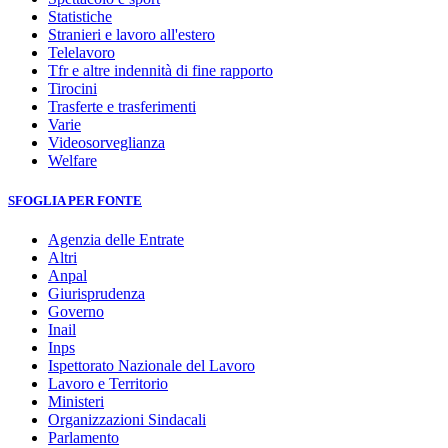
Statistiche
Stranieri e lavoro all'estero
Telelavoro
Tfr e altre indennità di fine rapporto
Tirocini
Trasferte e trasferimenti
Varie
Videosorveglianza
Welfare
SFOGLIA PER FONTE
Agenzia delle Entrate
Altri
Anpal
Giurisprudenza
Governo
Inail
Inps
Ispettorato Nazionale del Lavoro
Lavoro e Territorio
Ministeri
Organizzazioni Sindacali
Parlamento