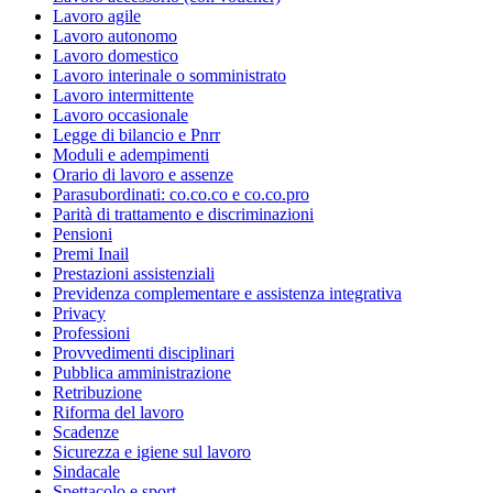
Lavoro agile
Lavoro autonomo
Lavoro domestico
Lavoro interinale o somministrato
Lavoro intermittente
Lavoro occasionale
Legge di bilancio e Pnrr
Moduli e adempimenti
Orario di lavoro e assenze
Parasubordinati: co.co.co e co.co.pro
Parità di trattamento e discriminazioni
Pensioni
Premi Inail
Prestazioni assistenziali
Previdenza complementare e assistenza integrativa
Privacy
Professioni
Provvedimenti disciplinari
Pubblica amministrazione
Retribuzione
Riforma del lavoro
Scadenze
Sicurezza e igiene sul lavoro
Sindacale
Spettacolo e sport