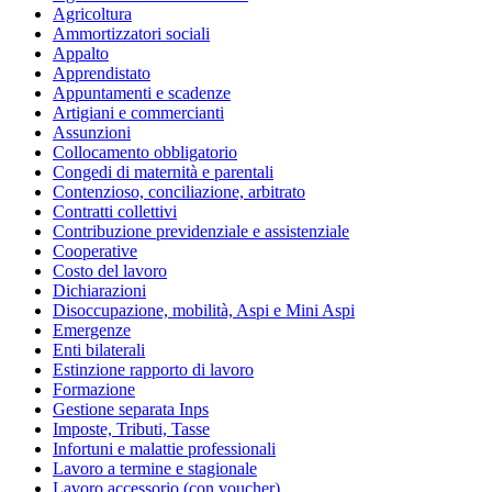
Agricoltura
Ammortizzatori sociali
Appalto
Apprendistato
Appuntamenti e scadenze
Artigiani e commercianti
Assunzioni
Collocamento obbligatorio
Congedi di maternità e parentali
Contenzioso, conciliazione, arbitrato
Contratti collettivi
Contribuzione previdenziale e assistenziale
Cooperative
Costo del lavoro
Dichiarazioni
Disoccupazione, mobilità, Aspi e Mini Aspi
Emergenze
Enti bilaterali
Estinzione rapporto di lavoro
Formazione
Gestione separata Inps
Imposte, Tributi, Tasse
Infortuni e malattie professionali
Lavoro a termine e stagionale
Lavoro accessorio (con voucher)