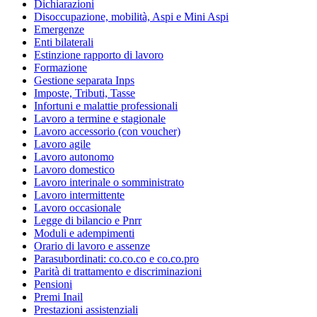
Dichiarazioni
Disoccupazione, mobilità, Aspi e Mini Aspi
Emergenze
Enti bilaterali
Estinzione rapporto di lavoro
Formazione
Gestione separata Inps
Imposte, Tributi, Tasse
Infortuni e malattie professionali
Lavoro a termine e stagionale
Lavoro accessorio (con voucher)
Lavoro agile
Lavoro autonomo
Lavoro domestico
Lavoro interinale o somministrato
Lavoro intermittente
Lavoro occasionale
Legge di bilancio e Pnrr
Moduli e adempimenti
Orario di lavoro e assenze
Parasubordinati: co.co.co e co.co.pro
Parità di trattamento e discriminazioni
Pensioni
Premi Inail
Prestazioni assistenziali