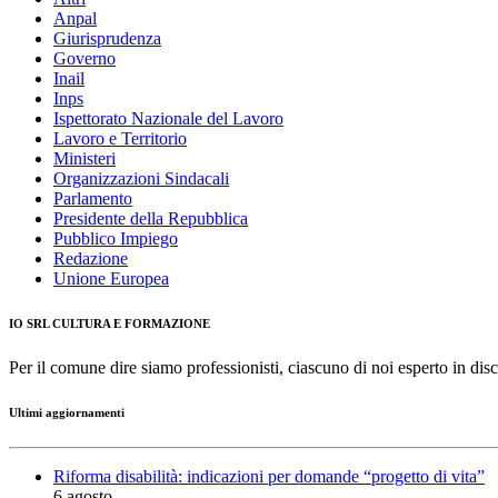
Anpal
Giurisprudenza
Governo
Inail
Inps
Ispettorato Nazionale del Lavoro
Lavoro e Territorio
Ministeri
Organizzazioni Sindacali
Parlamento
Presidente della Repubblica
Pubblico Impiego
Redazione
Unione Europea
IO SRL CULTURA E FORMAZIONE
Per il comune dire siamo professionisti, ciascuno di noi esperto in disc
Ultimi aggiornamenti
Riforma disabilità: indicazioni per domande “progetto di vita”
6 agosto