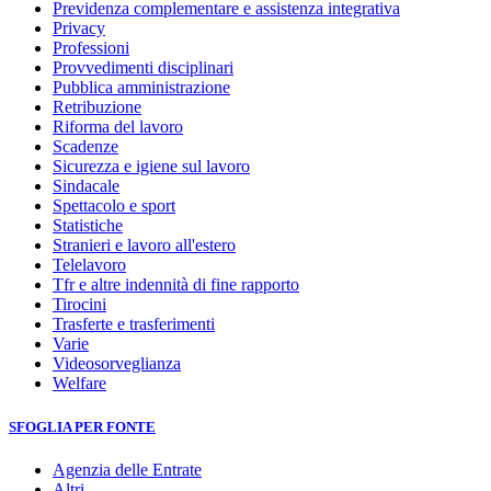
Previdenza complementare e assistenza integrativa
Privacy
Professioni
Provvedimenti disciplinari
Pubblica amministrazione
Retribuzione
Riforma del lavoro
Scadenze
Sicurezza e igiene sul lavoro
Sindacale
Spettacolo e sport
Statistiche
Stranieri e lavoro all'estero
Telelavoro
Tfr e altre indennità di fine rapporto
Tirocini
Trasferte e trasferimenti
Varie
Videosorveglianza
Welfare
SFOGLIA PER FONTE
Agenzia delle Entrate
Altri