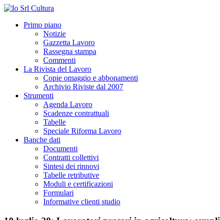
Primo piano
Notizie
Gazzetta Lavoro
Rassegna stampa
Commenti
La Rivista del Lavoro
Copie omaggio e abbonamenti
Archivio Riviste dal 2007
Strumenti
Agenda Lavoro
Scadenze contrattuali
Tabelle
Speciale Riforma Lavoro
Banche dati
Documenti
Contratti collettivi
Sintesi dei rinnovi
Tabelle retributive
Moduli e certificazioni
Formulari
Informative clienti studio