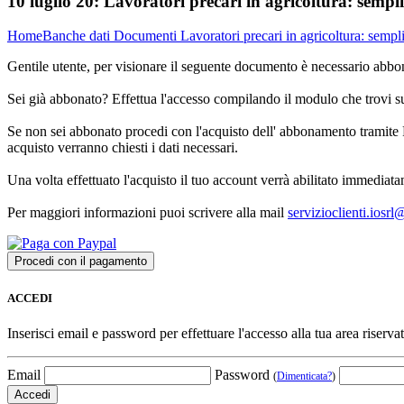
10 luglio 20:
Lavoratori precari in agricoltura: sempli
Home
Banche dati
Documenti
Lavoratori precari in agricoltura: sempl
Gentile utente, per visionare il seguente documento è necessario abbon
Sei già abbonato? Effettua l'accesso compilando il modulo che trovi 
Se non sei abbonato procedi con l'acquisto dell' abbonamento tramite P
acquisto verranno chiesti i dati necessari.
Una volta effettuato l'acquisto il tuo account verrà abilitato immediata
Per maggiori informazioni puoi scrivere alla mail
servizioclienti.iosr
ACCEDI
Inserisci email e password per effettuare l'accesso alla tua area riservat
Email
Password
(
Dimenticata?
)