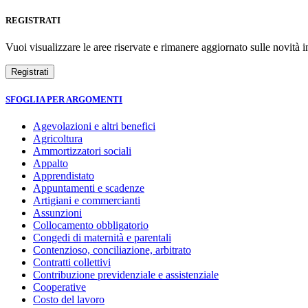
REGISTRATI
Vuoi visualizzare le aree riservate e rimanere aggiornato sulle novità in
SFOGLIA PER ARGOMENTI
Agevolazioni e altri benefici
Agricoltura
Ammortizzatori sociali
Appalto
Apprendistato
Appuntamenti e scadenze
Artigiani e commercianti
Assunzioni
Collocamento obbligatorio
Congedi di maternità e parentali
Contenzioso, conciliazione, arbitrato
Contratti collettivi
Contribuzione previdenziale e assistenziale
Cooperative
Costo del lavoro