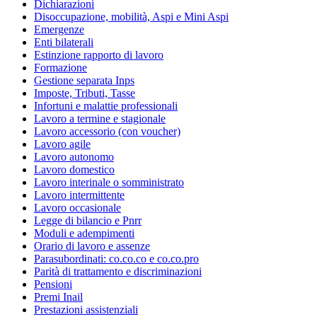
Dichiarazioni
Disoccupazione, mobilità, Aspi e Mini Aspi
Emergenze
Enti bilaterali
Estinzione rapporto di lavoro
Formazione
Gestione separata Inps
Imposte, Tributi, Tasse
Infortuni e malattie professionali
Lavoro a termine e stagionale
Lavoro accessorio (con voucher)
Lavoro agile
Lavoro autonomo
Lavoro domestico
Lavoro interinale o somministrato
Lavoro intermittente
Lavoro occasionale
Legge di bilancio e Pnrr
Moduli e adempimenti
Orario di lavoro e assenze
Parasubordinati: co.co.co e co.co.pro
Parità di trattamento e discriminazioni
Pensioni
Premi Inail
Prestazioni assistenziali