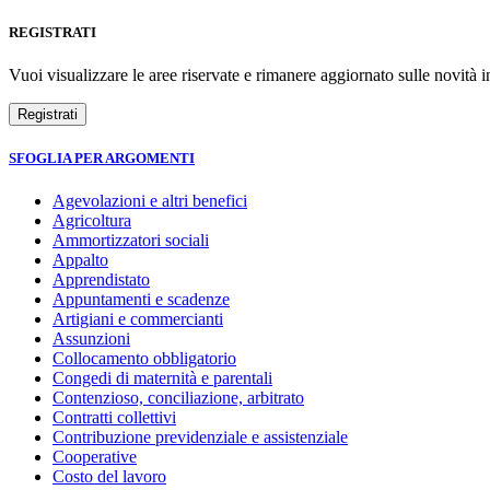
REGISTRATI
Vuoi visualizzare le aree riservate e rimanere aggiornato sulle novità in
SFOGLIA PER ARGOMENTI
Agevolazioni e altri benefici
Agricoltura
Ammortizzatori sociali
Appalto
Apprendistato
Appuntamenti e scadenze
Artigiani e commercianti
Assunzioni
Collocamento obbligatorio
Congedi di maternità e parentali
Contenzioso, conciliazione, arbitrato
Contratti collettivi
Contribuzione previdenziale e assistenziale
Cooperative
Costo del lavoro