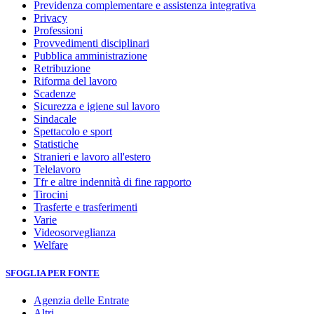
Previdenza complementare e assistenza integrativa
Privacy
Professioni
Provvedimenti disciplinari
Pubblica amministrazione
Retribuzione
Riforma del lavoro
Scadenze
Sicurezza e igiene sul lavoro
Sindacale
Spettacolo e sport
Statistiche
Stranieri e lavoro all'estero
Telelavoro
Tfr e altre indennità di fine rapporto
Tirocini
Trasferte e trasferimenti
Varie
Videosorveglianza
Welfare
SFOGLIA PER FONTE
Agenzia delle Entrate
Altri