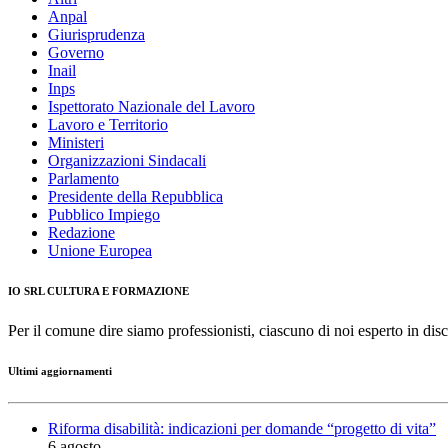
Anpal
Giurisprudenza
Governo
Inail
Inps
Ispettorato Nazionale del Lavoro
Lavoro e Territorio
Ministeri
Organizzazioni Sindacali
Parlamento
Presidente della Repubblica
Pubblico Impiego
Redazione
Unione Europea
IO SRL CULTURA E FORMAZIONE
Per il comune dire siamo professionisti, ciascuno di noi esperto in disc
Ultimi aggiornamenti
Riforma disabilità: indicazioni per domande “progetto di vita”
6 agosto