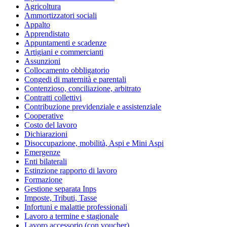
Agricoltura
Ammortizzatori sociali
Appalto
Apprendistato
Appuntamenti e scadenze
Artigiani e commercianti
Assunzioni
Collocamento obbligatorio
Congedi di maternità e parentali
Contenzioso, conciliazione, arbitrato
Contratti collettivi
Contribuzione previdenziale e assistenziale
Cooperative
Costo del lavoro
Dichiarazioni
Disoccupazione, mobilità, Aspi e Mini Aspi
Emergenze
Enti bilaterali
Estinzione rapporto di lavoro
Formazione
Gestione separata Inps
Imposte, Tributi, Tasse
Infortuni e malattie professionali
Lavoro a termine e stagionale
Lavoro accessorio (con voucher)