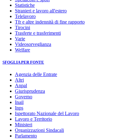
Statistiche
Stranieri e lavoro all'estero
Telelavoro
Tfr e altre indennità di fine rapporto
Tirocini
Trasferte e trasferimenti
Varie
Videosorveglianza
Welfare
SFOGLIA PER FONTE
Agenzia delle Entrate
Altri
Anpal
Giurisprudenza
Governo
Inail
Inps
Ispettorato Nazionale del Lavoro
Lavoro e Territorio
Ministeri
Organizzazioni Sindacali
Parlamento