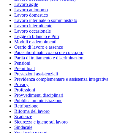
Lavoro agile
Lavoro autonomo
Lavoro domestico
Lavoro interinale o somministrato
Lavoro intermittente
Lavoro occasionale
Legge di bilancio e Pnrr
Moduli e adempimenti
Orario di lavoro e assenze
Parasubordinati: co.co.co e co.co.pro
Parità di trattamento e discriminazioni
Pensioni
Premi Inail
Prestazioni assistenziali
Previdenza complementare e assistenza integrativa
Privacy
Professioni
Provvedimenti disciplinari
Pubblica amministrazione
Retribuzione
Riforma del lavoro
Scadenze
Sicurezza e igiene sul lavoro
Sindacale
Spettacolo e sport