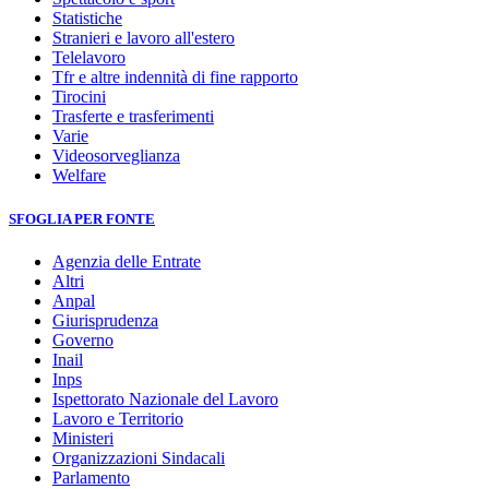
Statistiche
Stranieri e lavoro all'estero
Telelavoro
Tfr e altre indennità di fine rapporto
Tirocini
Trasferte e trasferimenti
Varie
Videosorveglianza
Welfare
SFOGLIA PER FONTE
Agenzia delle Entrate
Altri
Anpal
Giurisprudenza
Governo
Inail
Inps
Ispettorato Nazionale del Lavoro
Lavoro e Territorio
Ministeri
Organizzazioni Sindacali
Parlamento