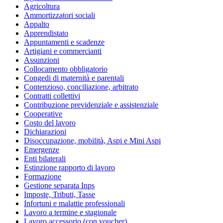
Agricoltura
Ammortizzatori sociali
Appalto
Apprendistato
Appuntamenti e scadenze
Artigiani e commercianti
Assunzioni
Collocamento obbligatorio
Congedi di maternità e parentali
Contenzioso, conciliazione, arbitrato
Contratti collettivi
Contribuzione previdenziale e assistenziale
Cooperative
Costo del lavoro
Dichiarazioni
Disoccupazione, mobilità, Aspi e Mini Aspi
Emergenze
Enti bilaterali
Estinzione rapporto di lavoro
Formazione
Gestione separata Inps
Imposte, Tributi, Tasse
Infortuni e malattie professionali
Lavoro a termine e stagionale
Lavoro accessorio (con voucher)