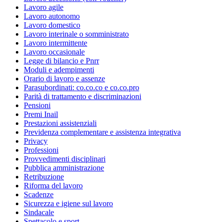
Lavoro agile
Lavoro autonomo
Lavoro domestico
Lavoro interinale o somministrato
Lavoro intermittente
Lavoro occasionale
Legge di bilancio e Pnrr
Moduli e adempimenti
Orario di lavoro e assenze
Parasubordinati: co.co.co e co.co.pro
Parità di trattamento e discriminazioni
Pensioni
Premi Inail
Prestazioni assistenziali
Previdenza complementare e assistenza integrativa
Privacy
Professioni
Provvedimenti disciplinari
Pubblica amministrazione
Retribuzione
Riforma del lavoro
Scadenze
Sicurezza e igiene sul lavoro
Sindacale
Spettacolo e sport