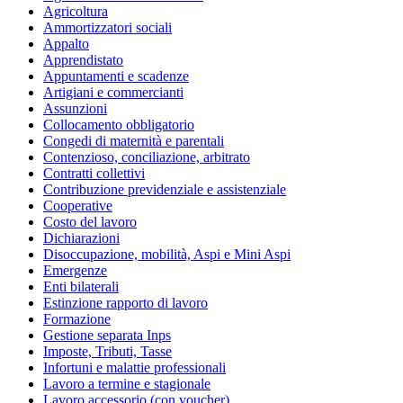
Agricoltura
Ammortizzatori sociali
Appalto
Apprendistato
Appuntamenti e scadenze
Artigiani e commercianti
Assunzioni
Collocamento obbligatorio
Congedi di maternità e parentali
Contenzioso, conciliazione, arbitrato
Contratti collettivi
Contribuzione previdenziale e assistenziale
Cooperative
Costo del lavoro
Dichiarazioni
Disoccupazione, mobilità, Aspi e Mini Aspi
Emergenze
Enti bilaterali
Estinzione rapporto di lavoro
Formazione
Gestione separata Inps
Imposte, Tributi, Tasse
Infortuni e malattie professionali
Lavoro a termine e stagionale
Lavoro accessorio (con voucher)