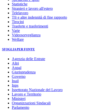
Statistiche
Stranieri e lavoro all'estero
Telelavoro
Tfr e altre indennità di fine rapporto
Tirocini
Trasferte e trasferimenti
Varie
Videosorveglianza
Welfare
SFOGLIA PER FONTE
Agenzia delle Entrate
Altri
Anpal
Giurisprudenza
Governo
Inail
Inps
Ispettorato Nazionale del Lavoro
Lavoro e Territorio
Ministeri
Organizzazioni Sindacali
Parlamento