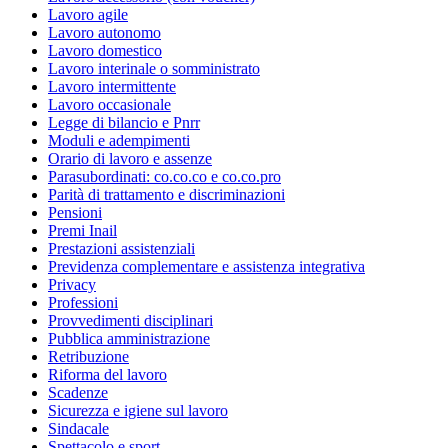
Lavoro agile
Lavoro autonomo
Lavoro domestico
Lavoro interinale o somministrato
Lavoro intermittente
Lavoro occasionale
Legge di bilancio e Pnrr
Moduli e adempimenti
Orario di lavoro e assenze
Parasubordinati: co.co.co e co.co.pro
Parità di trattamento e discriminazioni
Pensioni
Premi Inail
Prestazioni assistenziali
Previdenza complementare e assistenza integrativa
Privacy
Professioni
Provvedimenti disciplinari
Pubblica amministrazione
Retribuzione
Riforma del lavoro
Scadenze
Sicurezza e igiene sul lavoro
Sindacale
Spettacolo e sport