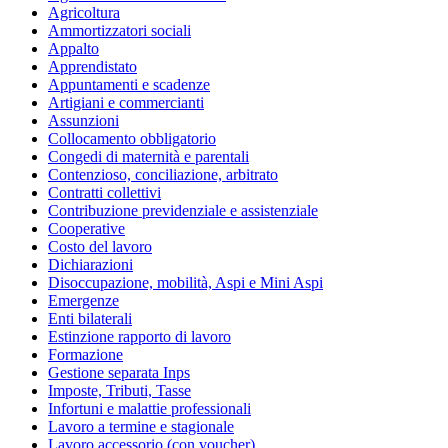
Agricoltura
Ammortizzatori sociali
Appalto
Apprendistato
Appuntamenti e scadenze
Artigiani e commercianti
Assunzioni
Collocamento obbligatorio
Congedi di maternità e parentali
Contenzioso, conciliazione, arbitrato
Contratti collettivi
Contribuzione previdenziale e assistenziale
Cooperative
Costo del lavoro
Dichiarazioni
Disoccupazione, mobilità, Aspi e Mini Aspi
Emergenze
Enti bilaterali
Estinzione rapporto di lavoro
Formazione
Gestione separata Inps
Imposte, Tributi, Tasse
Infortuni e malattie professionali
Lavoro a termine e stagionale
Lavoro accessorio (con voucher)