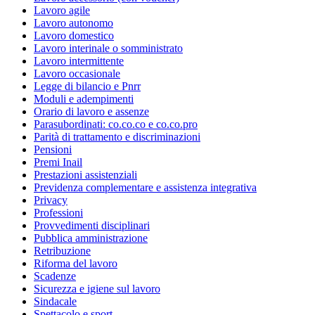
Lavoro agile
Lavoro autonomo
Lavoro domestico
Lavoro interinale o somministrato
Lavoro intermittente
Lavoro occasionale
Legge di bilancio e Pnrr
Moduli e adempimenti
Orario di lavoro e assenze
Parasubordinati: co.co.co e co.co.pro
Parità di trattamento e discriminazioni
Pensioni
Premi Inail
Prestazioni assistenziali
Previdenza complementare e assistenza integrativa
Privacy
Professioni
Provvedimenti disciplinari
Pubblica amministrazione
Retribuzione
Riforma del lavoro
Scadenze
Sicurezza e igiene sul lavoro
Sindacale
Spettacolo e sport