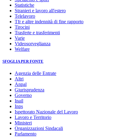
Statistiche
Stranieri e lavoro all'estero
Telelavoro
Tfr e altre indennità di fine rapporto
Tirocini
Trasferte e trasferimenti
Varie
Videosorveglianza
Welfare
SFOGLIA PER FONTE
Agenzia delle Entrate
Altri
Anpal
Giurisprudenza
Governo
Inail
Inps
Ispettorato Nazionale del Lavoro
Lavoro e Territorio
Ministeri
Organizzazioni Sindacali
Parlamento