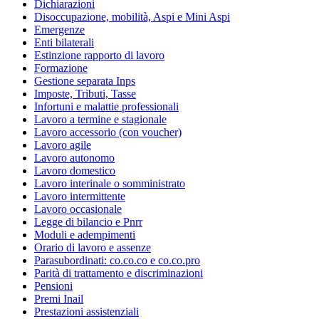
Dichiarazioni
Disoccupazione, mobilità, Aspi e Mini Aspi
Emergenze
Enti bilaterali
Estinzione rapporto di lavoro
Formazione
Gestione separata Inps
Imposte, Tributi, Tasse
Infortuni e malattie professionali
Lavoro a termine e stagionale
Lavoro accessorio (con voucher)
Lavoro agile
Lavoro autonomo
Lavoro domestico
Lavoro interinale o somministrato
Lavoro intermittente
Lavoro occasionale
Legge di bilancio e Pnrr
Moduli e adempimenti
Orario di lavoro e assenze
Parasubordinati: co.co.co e co.co.pro
Parità di trattamento e discriminazioni
Pensioni
Premi Inail
Prestazioni assistenziali