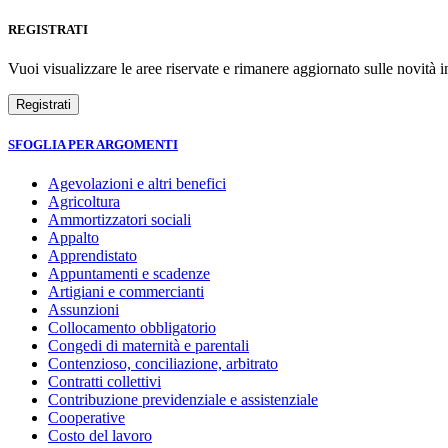
REGISTRATI
Vuoi visualizzare le aree riservate e rimanere aggiornato sulle novità in
SFOGLIA PER ARGOMENTI
Agevolazioni e altri benefici
Agricoltura
Ammortizzatori sociali
Appalto
Apprendistato
Appuntamenti e scadenze
Artigiani e commercianti
Assunzioni
Collocamento obbligatorio
Congedi di maternità e parentali
Contenzioso, conciliazione, arbitrato
Contratti collettivi
Contribuzione previdenziale e assistenziale
Cooperative
Costo del lavoro