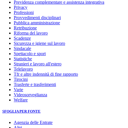
Previdenza complementare e assistenza integrativa
Privacy
Professioni
Provvedimenti disciplinari
Pubblica amministrazione
Retribuzione
Riforma del lavoro
Scadenze
Sicurezza e igiene sul lavoro
Sindacale
Spettacolo e sport
Statistiche
Stranieri e lavoro all'estero
Telelavoro
Tfr e altre indennità di fine rapporto
Tirocini
Trasferte e trasferimenti
Varie
Videosorveglianza
Welfare
SFOGLIA PER FONTE
Agenzia delle Entrate
Altri