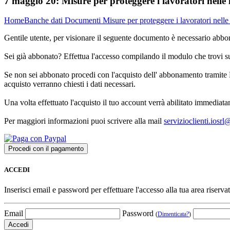
7 maggio 20:
Misure per proteggere i lavoratori nelle 
Home
Banche dati
Documenti
Misure per proteggere i lavoratori nelle
Gentile utente, per visionare il seguente documento è necessario abbon
Sei già abbonato? Effettua l'accesso compilando il modulo che trovi 
Se non sei abbonato procedi con l'acquisto dell' abbonamento tramite P
acquisto verranno chiesti i dati necessari.
Una volta effettuato l'acquisto il tuo account verrà abilitato immediata
Per maggiori informazioni puoi scrivere alla mail
servizioclienti.iosr
ACCEDI
Inserisci email e password per effettuare l'accesso alla tua area riservat
Email
Password
(
Dimenticata?
)