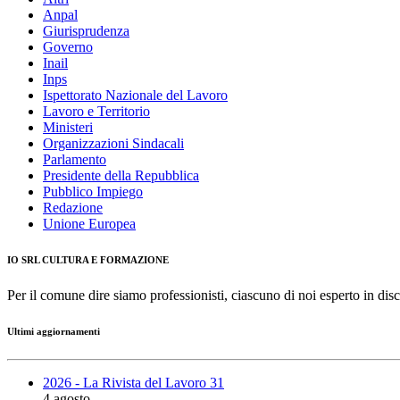
Anpal
Giurisprudenza
Governo
Inail
Inps
Ispettorato Nazionale del Lavoro
Lavoro e Territorio
Ministeri
Organizzazioni Sindacali
Parlamento
Presidente della Repubblica
Pubblico Impiego
Redazione
Unione Europea
IO SRL CULTURA E FORMAZIONE
Per il comune dire siamo professionisti, ciascuno di noi esperto in disc
Ultimi aggiornamenti
2026 - La Rivista del Lavoro 31
4 agosto