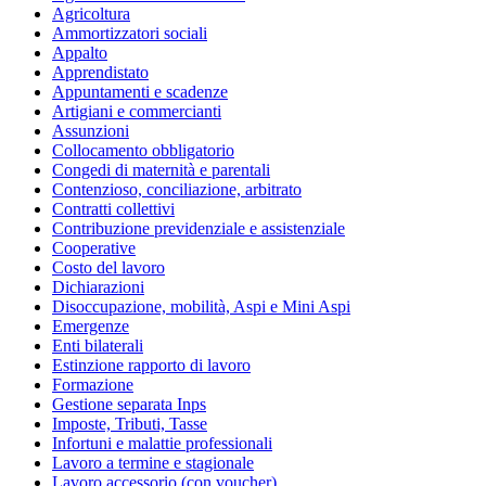
Agricoltura
Ammortizzatori sociali
Appalto
Apprendistato
Appuntamenti e scadenze
Artigiani e commercianti
Assunzioni
Collocamento obbligatorio
Congedi di maternità e parentali
Contenzioso, conciliazione, arbitrato
Contratti collettivi
Contribuzione previdenziale e assistenziale
Cooperative
Costo del lavoro
Dichiarazioni
Disoccupazione, mobilità, Aspi e Mini Aspi
Emergenze
Enti bilaterali
Estinzione rapporto di lavoro
Formazione
Gestione separata Inps
Imposte, Tributi, Tasse
Infortuni e malattie professionali
Lavoro a termine e stagionale
Lavoro accessorio (con voucher)