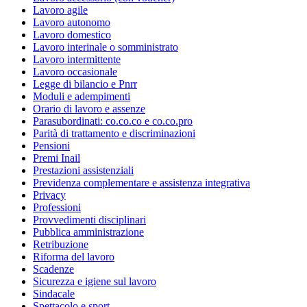
Lavoro agile
Lavoro autonomo
Lavoro domestico
Lavoro interinale o somministrato
Lavoro intermittente
Lavoro occasionale
Legge di bilancio e Pnrr
Moduli e adempimenti
Orario di lavoro e assenze
Parasubordinati: co.co.co e co.co.pro
Parità di trattamento e discriminazioni
Pensioni
Premi Inail
Prestazioni assistenziali
Previdenza complementare e assistenza integrativa
Privacy
Professioni
Provvedimenti disciplinari
Pubblica amministrazione
Retribuzione
Riforma del lavoro
Scadenze
Sicurezza e igiene sul lavoro
Sindacale
Spettacolo e sport