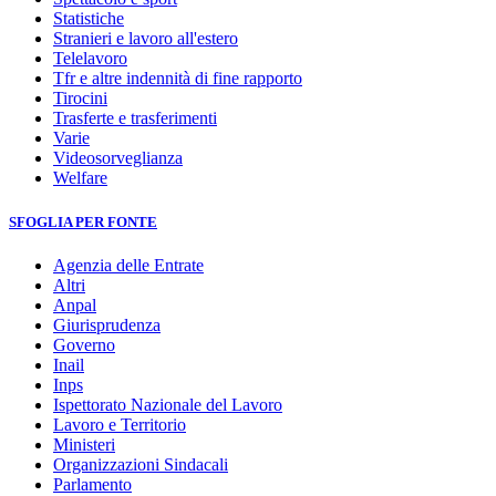
Statistiche
Stranieri e lavoro all'estero
Telelavoro
Tfr e altre indennità di fine rapporto
Tirocini
Trasferte e trasferimenti
Varie
Videosorveglianza
Welfare
SFOGLIA PER FONTE
Agenzia delle Entrate
Altri
Anpal
Giurisprudenza
Governo
Inail
Inps
Ispettorato Nazionale del Lavoro
Lavoro e Territorio
Ministeri
Organizzazioni Sindacali
Parlamento