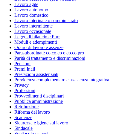
Lavoro agile
Lavoro autonomo
Lavoro domestico
Lavoro interinale o somministrato
Lavoro intermittente
Lavoro occasionale
Legge di bilancio e Pnrr
Moduli e adempimenti
Orario di lavoro e assenze
Parasubordinati: co.co.co e co.co.pro
Parità di trattamento e discriminazioni
Pensioni
Premi Inail
Prestazioni assistenziali
Previdenza complementare e assistenza integrativa
Privacy
Professioni
Provvedimenti disciplinari
Pubblica amministrazione
Retribuzione
Riforma del lavoro
Scadenze
Sicurezza e igiene sul lavoro
Sindacale
Spettacolo e sport