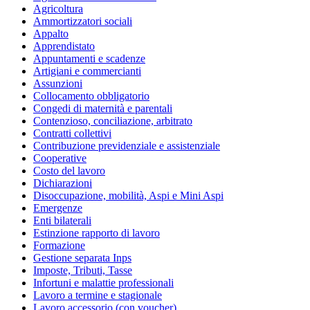
Agricoltura
Ammortizzatori sociali
Appalto
Apprendistato
Appuntamenti e scadenze
Artigiani e commercianti
Assunzioni
Collocamento obbligatorio
Congedi di maternità e parentali
Contenzioso, conciliazione, arbitrato
Contratti collettivi
Contribuzione previdenziale e assistenziale
Cooperative
Costo del lavoro
Dichiarazioni
Disoccupazione, mobilità, Aspi e Mini Aspi
Emergenze
Enti bilaterali
Estinzione rapporto di lavoro
Formazione
Gestione separata Inps
Imposte, Tributi, Tasse
Infortuni e malattie professionali
Lavoro a termine e stagionale
Lavoro accessorio (con voucher)