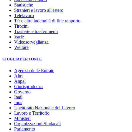
Statistiche
Stranieri e lavoro all'estero
Telelavoro
Tfr e altre indennità di fine rapporto
Tirocini
Trasferte e trasferimenti
Varie
Videosorveglianza
Welfare
SFOGLIA PER FONTE
Agenzia delle Entrate
Altri
Anpal
Giurisprudenza
Governo
Inail
Inps
Ispettorato Nazionale del Lavoro
Lavoro e Territorio
Ministeri
Organizzazioni Sindacali
Parlamento