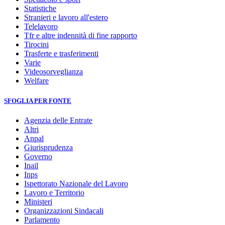
Statistiche
Stranieri e lavoro all'estero
Telelavoro
Tfr e altre indennità di fine rapporto
Tirocini
Trasferte e trasferimenti
Varie
Videosorveglianza
Welfare
SFOGLIA PER FONTE
Agenzia delle Entrate
Altri
Anpal
Giurisprudenza
Governo
Inail
Inps
Ispettorato Nazionale del Lavoro
Lavoro e Territorio
Ministeri
Organizzazioni Sindacali
Parlamento