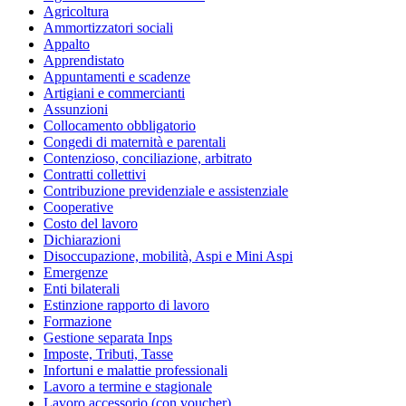
Agricoltura
Ammortizzatori sociali
Appalto
Apprendistato
Appuntamenti e scadenze
Artigiani e commercianti
Assunzioni
Collocamento obbligatorio
Congedi di maternità e parentali
Contenzioso, conciliazione, arbitrato
Contratti collettivi
Contribuzione previdenziale e assistenziale
Cooperative
Costo del lavoro
Dichiarazioni
Disoccupazione, mobilità, Aspi e Mini Aspi
Emergenze
Enti bilaterali
Estinzione rapporto di lavoro
Formazione
Gestione separata Inps
Imposte, Tributi, Tasse
Infortuni e malattie professionali
Lavoro a termine e stagionale
Lavoro accessorio (con voucher)