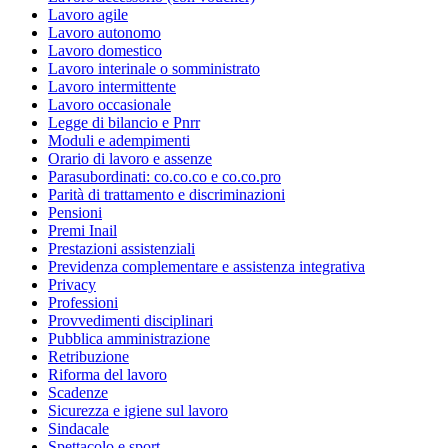
Lavoro agile
Lavoro autonomo
Lavoro domestico
Lavoro interinale o somministrato
Lavoro intermittente
Lavoro occasionale
Legge di bilancio e Pnrr
Moduli e adempimenti
Orario di lavoro e assenze
Parasubordinati: co.co.co e co.co.pro
Parità di trattamento e discriminazioni
Pensioni
Premi Inail
Prestazioni assistenziali
Previdenza complementare e assistenza integrativa
Privacy
Professioni
Provvedimenti disciplinari
Pubblica amministrazione
Retribuzione
Riforma del lavoro
Scadenze
Sicurezza e igiene sul lavoro
Sindacale
Spettacolo e sport