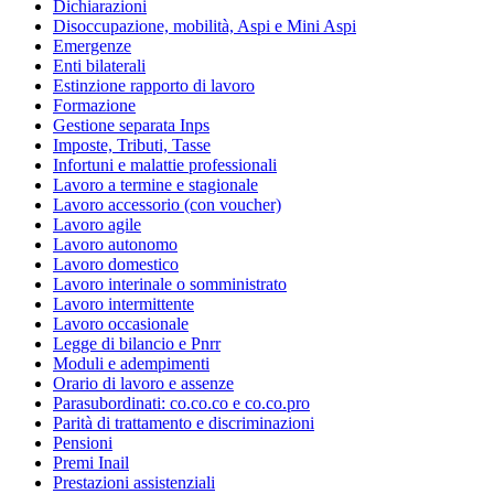
Dichiarazioni
Disoccupazione, mobilità, Aspi e Mini Aspi
Emergenze
Enti bilaterali
Estinzione rapporto di lavoro
Formazione
Gestione separata Inps
Imposte, Tributi, Tasse
Infortuni e malattie professionali
Lavoro a termine e stagionale
Lavoro accessorio (con voucher)
Lavoro agile
Lavoro autonomo
Lavoro domestico
Lavoro interinale o somministrato
Lavoro intermittente
Lavoro occasionale
Legge di bilancio e Pnrr
Moduli e adempimenti
Orario di lavoro e assenze
Parasubordinati: co.co.co e co.co.pro
Parità di trattamento e discriminazioni
Pensioni
Premi Inail
Prestazioni assistenziali