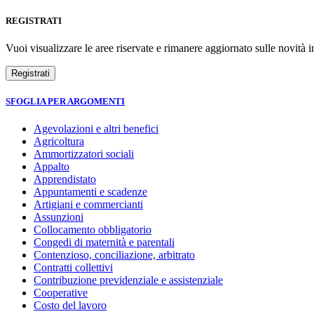
REGISTRATI
Vuoi visualizzare le aree riservate e rimanere aggiornato sulle novità in
SFOGLIA PER ARGOMENTI
Agevolazioni e altri benefici
Agricoltura
Ammortizzatori sociali
Appalto
Apprendistato
Appuntamenti e scadenze
Artigiani e commercianti
Assunzioni
Collocamento obbligatorio
Congedi di maternità e parentali
Contenzioso, conciliazione, arbitrato
Contratti collettivi
Contribuzione previdenziale e assistenziale
Cooperative
Costo del lavoro