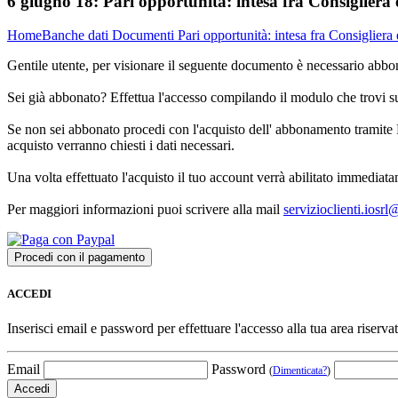
6 giugno 18:
Pari opportunità: intesa fra Consigliera
Home
Banche dati
Documenti
Pari opportunità: intesa fra Consigliera
Gentile utente, per visionare il seguente documento è necessario abbon
Sei già abbonato? Effettua l'accesso compilando il modulo che trovi 
Se non sei abbonato procedi con l'acquisto dell' abbonamento tramite P
acquisto verranno chiesti i dati necessari.
Una volta effettuato l'acquisto il tuo account verrà abilitato immediata
Per maggiori informazioni puoi scrivere alla mail
servizioclienti.iosr
ACCEDI
Inserisci email e password per effettuare l'accesso alla tua area riservat
Email
Password
(
Dimenticata?
)