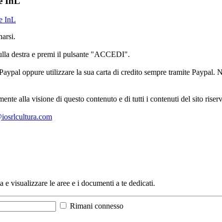
 e InL
 e InL
arsi.
sulla destra e premi il pulsante "ACCEDI".
aypal oppure utilizzare la sua carta di credito sempre tramite Paypal. No
mente alla visione di questo contenuto e di tutti i contenuti del sito ris
l@iosrlcultura.com
a e visualizzare le aree e i documenti a te dedicati.
Rimani connesso