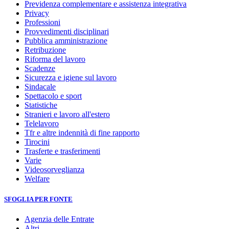
Previdenza complementare e assistenza integrativa
Privacy
Professioni
Provvedimenti disciplinari
Pubblica amministrazione
Retribuzione
Riforma del lavoro
Scadenze
Sicurezza e igiene sul lavoro
Sindacale
Spettacolo e sport
Statistiche
Stranieri e lavoro all'estero
Telelavoro
Tfr e altre indennità di fine rapporto
Tirocini
Trasferte e trasferimenti
Varie
Videosorveglianza
Welfare
SFOGLIA PER FONTE
Agenzia delle Entrate
Altri