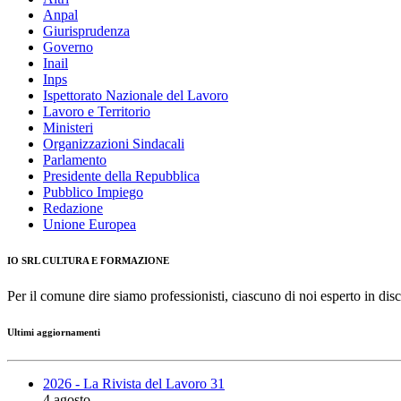
Anpal
Giurisprudenza
Governo
Inail
Inps
Ispettorato Nazionale del Lavoro
Lavoro e Territorio
Ministeri
Organizzazioni Sindacali
Parlamento
Presidente della Repubblica
Pubblico Impiego
Redazione
Unione Europea
IO SRL CULTURA E FORMAZIONE
Per il comune dire siamo professionisti, ciascuno di noi esperto in disc
Ultimi aggiornamenti
2026 - La Rivista del Lavoro 31
4 agosto