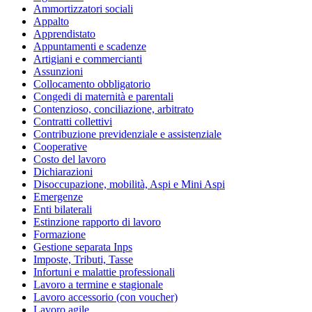
Ammortizzatori sociali
Appalto
Apprendistato
Appuntamenti e scadenze
Artigiani e commercianti
Assunzioni
Collocamento obbligatorio
Congedi di maternità e parentali
Contenzioso, conciliazione, arbitrato
Contratti collettivi
Contribuzione previdenziale e assistenziale
Cooperative
Costo del lavoro
Dichiarazioni
Disoccupazione, mobilità, Aspi e Mini Aspi
Emergenze
Enti bilaterali
Estinzione rapporto di lavoro
Formazione
Gestione separata Inps
Imposte, Tributi, Tasse
Infortuni e malattie professionali
Lavoro a termine e stagionale
Lavoro accessorio (con voucher)
Lavoro agile