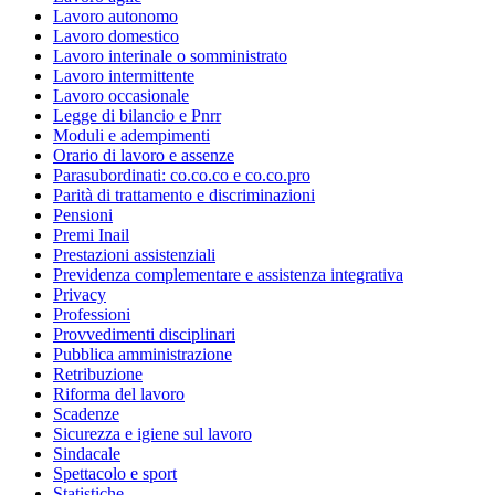
Lavoro autonomo
Lavoro domestico
Lavoro interinale o somministrato
Lavoro intermittente
Lavoro occasionale
Legge di bilancio e Pnrr
Moduli e adempimenti
Orario di lavoro e assenze
Parasubordinati: co.co.co e co.co.pro
Parità di trattamento e discriminazioni
Pensioni
Premi Inail
Prestazioni assistenziali
Previdenza complementare e assistenza integrativa
Privacy
Professioni
Provvedimenti disciplinari
Pubblica amministrazione
Retribuzione
Riforma del lavoro
Scadenze
Sicurezza e igiene sul lavoro
Sindacale
Spettacolo e sport
Statistiche