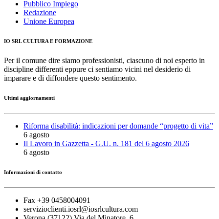
Pubblico Impiego
Redazione
Unione Europea
IO SRL CULTURA E FORMAZIONE
Per il comune dire siamo professionisti, ciascuno di noi esperto in
discipline differenti eppure ci sentiamo vicini nel desiderio di
imparare e di diffondere questo sentimento.
Ultimi aggiornamenti
Riforma disabilità: indicazioni per domande “progetto di vita”
6 agosto
Il Lavoro in Gazzetta - G.U. n. 181 del 6 agosto 2026
6 agosto
Informazioni di contatto
Fax +39 0458004091
servizioclienti.iosrl@iosrlcultura.com
Verona (37122) Via del Minatore, 6