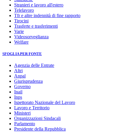
Stranieri e lavoro all'estero
Telelavoro
Tfr e altre indennità di fine rapporto
Tirocini
Trasferte e trasferimenti
Varie
Videosorveglianza
Welfare
SFOGLIA PER FONTE
Agenzia delle Entrate
Altri
Anpal
Giurisprudenza
Governo
Inail
Inps
Ispettorato Nazionale del Lavoro
Lavoro e Territorio
Ministeri
Organizzazioni Sindacali
Parlamento
Presidente della Repubblica