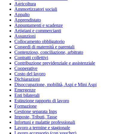
Agricoltura
Ammortizzatori sociali
Appalto
Apprendistato
Appuntamenti e scadenze
Artigiani e commercianti
Assunzioni
Collocamento obbligatorio
Congedi di maternità e parentali
Contenzioso, conciliazione, arbitrato
Contratti collettivi
Contribuzione previdenziale e assistenziale
Cooperative
Costo del lavoro
Dichiarazioni
Disoccupazione, mobilità, Aspi e Mini Aspi
Emergenze
Enti bilaterali
Estinzione rapporto di lavoro
Formazione
Gestione separata Inps
Imposte, Tributi, Tasse
Infortuni e malattie professionali
Lavoro a termine e stagionale
Lavoro accessorio (con voucher)