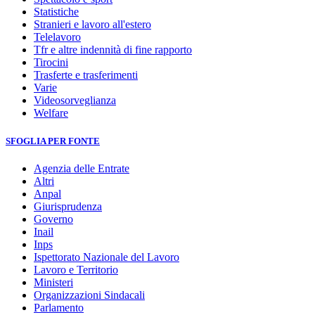
Statistiche
Stranieri e lavoro all'estero
Telelavoro
Tfr e altre indennità di fine rapporto
Tirocini
Trasferte e trasferimenti
Varie
Videosorveglianza
Welfare
SFOGLIA PER FONTE
Agenzia delle Entrate
Altri
Anpal
Giurisprudenza
Governo
Inail
Inps
Ispettorato Nazionale del Lavoro
Lavoro e Territorio
Ministeri
Organizzazioni Sindacali
Parlamento