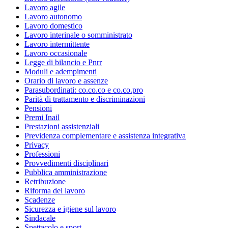
Lavoro agile
Lavoro autonomo
Lavoro domestico
Lavoro interinale o somministrato
Lavoro intermittente
Lavoro occasionale
Legge di bilancio e Pnrr
Moduli e adempimenti
Orario di lavoro e assenze
Parasubordinati: co.co.co e co.co.pro
Parità di trattamento e discriminazioni
Pensioni
Premi Inail
Prestazioni assistenziali
Previdenza complementare e assistenza integrativa
Privacy
Professioni
Provvedimenti disciplinari
Pubblica amministrazione
Retribuzione
Riforma del lavoro
Scadenze
Sicurezza e igiene sul lavoro
Sindacale
Spettacolo e sport