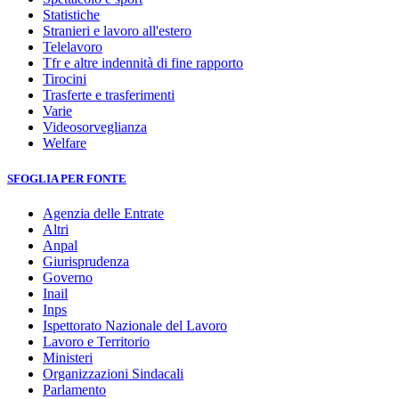
Statistiche
Stranieri e lavoro all'estero
Telelavoro
Tfr e altre indennità di fine rapporto
Tirocini
Trasferte e trasferimenti
Varie
Videosorveglianza
Welfare
SFOGLIA PER FONTE
Agenzia delle Entrate
Altri
Anpal
Giurisprudenza
Governo
Inail
Inps
Ispettorato Nazionale del Lavoro
Lavoro e Territorio
Ministeri
Organizzazioni Sindacali
Parlamento