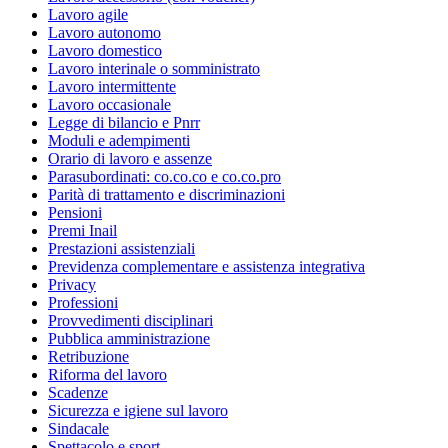
Lavoro agile
Lavoro autonomo
Lavoro domestico
Lavoro interinale o somministrato
Lavoro intermittente
Lavoro occasionale
Legge di bilancio e Pnrr
Moduli e adempimenti
Orario di lavoro e assenze
Parasubordinati: co.co.co e co.co.pro
Parità di trattamento e discriminazioni
Pensioni
Premi Inail
Prestazioni assistenziali
Previdenza complementare e assistenza integrativa
Privacy
Professioni
Provvedimenti disciplinari
Pubblica amministrazione
Retribuzione
Riforma del lavoro
Scadenze
Sicurezza e igiene sul lavoro
Sindacale
Spettacolo e sport