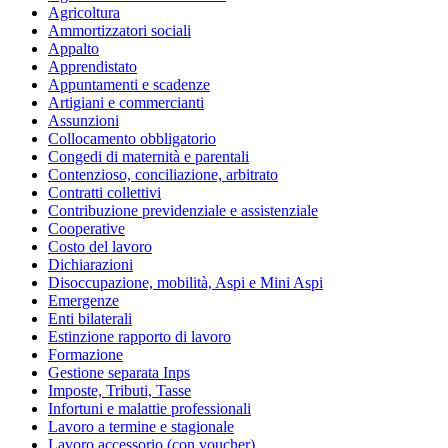
Agricoltura
Ammortizzatori sociali
Appalto
Apprendistato
Appuntamenti e scadenze
Artigiani e commercianti
Assunzioni
Collocamento obbligatorio
Congedi di maternità e parentali
Contenzioso, conciliazione, arbitrato
Contratti collettivi
Contribuzione previdenziale e assistenziale
Cooperative
Costo del lavoro
Dichiarazioni
Disoccupazione, mobilità, Aspi e Mini Aspi
Emergenze
Enti bilaterali
Estinzione rapporto di lavoro
Formazione
Gestione separata Inps
Imposte, Tributi, Tasse
Infortuni e malattie professionali
Lavoro a termine e stagionale
Lavoro accessorio (con voucher)