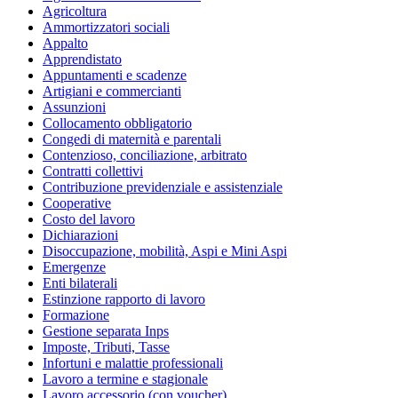
Agricoltura
Ammortizzatori sociali
Appalto
Apprendistato
Appuntamenti e scadenze
Artigiani e commercianti
Assunzioni
Collocamento obbligatorio
Congedi di maternità e parentali
Contenzioso, conciliazione, arbitrato
Contratti collettivi
Contribuzione previdenziale e assistenziale
Cooperative
Costo del lavoro
Dichiarazioni
Disoccupazione, mobilità, Aspi e Mini Aspi
Emergenze
Enti bilaterali
Estinzione rapporto di lavoro
Formazione
Gestione separata Inps
Imposte, Tributi, Tasse
Infortuni e malattie professionali
Lavoro a termine e stagionale
Lavoro accessorio (con voucher)