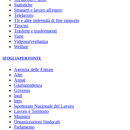
Statistiche
Stranieri e lavoro all'estero
Telelavoro
Tfr e altre indennità di fine rapporto
Tirocini
Trasferte e trasferimenti
Varie
Videosorveglianza
Welfare
SFOGLIA PER FONTE
Agenzia delle Entrate
Altri
Anpal
Giurisprudenza
Governo
Inail
Inps
Ispettorato Nazionale del Lavoro
Lavoro e Territorio
Ministeri
Organizzazioni Sindacali
Parlamento