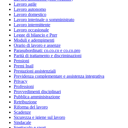
Lavoro agile
Lavoro autonomo
Lavoro domestico
Lavoro interinale o somministrato
Lavoro intermittente
Lavoro occasionale
Legge di bilancio e Pnrr
Moduli e adempimenti
Orario di lavoro e assenze
Parasubordinati: co.co.co e co.co.pro
Parità di trattamento e discriminazioni
Pensioni
Premi Inail
Prestazioni assistenziali
Previdenza complementare e assistenza integrativa
Privacy
Professioni
Provvedimenti disciplinari
Pubblica amministrazione
Retribuzione
Riforma del lavoro
Scadenze
Sicurezza e igiene sul lavoro
Sindacale
Spettacolo e sport