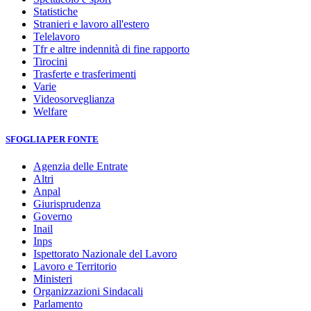
Statistiche
Stranieri e lavoro all'estero
Telelavoro
Tfr e altre indennità di fine rapporto
Tirocini
Trasferte e trasferimenti
Varie
Videosorveglianza
Welfare
SFOGLIA PER FONTE
Agenzia delle Entrate
Altri
Anpal
Giurisprudenza
Governo
Inail
Inps
Ispettorato Nazionale del Lavoro
Lavoro e Territorio
Ministeri
Organizzazioni Sindacali
Parlamento