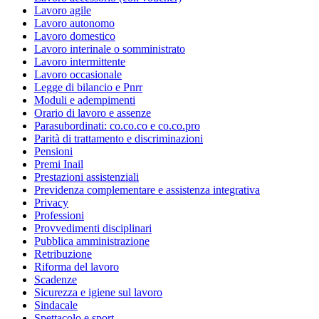
Lavoro agile
Lavoro autonomo
Lavoro domestico
Lavoro interinale o somministrato
Lavoro intermittente
Lavoro occasionale
Legge di bilancio e Pnrr
Moduli e adempimenti
Orario di lavoro e assenze
Parasubordinati: co.co.co e co.co.pro
Parità di trattamento e discriminazioni
Pensioni
Premi Inail
Prestazioni assistenziali
Previdenza complementare e assistenza integrativa
Privacy
Professioni
Provvedimenti disciplinari
Pubblica amministrazione
Retribuzione
Riforma del lavoro
Scadenze
Sicurezza e igiene sul lavoro
Sindacale
Spettacolo e sport