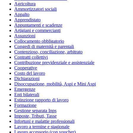
Agricoltura
Ammortizzatori sociali
Appalto
Apprendistato
Appuntamenti e scadenze
Artigiani e commercianti
Assunzioni
Collocamento obbligatorio
Congedi di maternità e parentali
Contenzioso, conciliazione, arbitrato
Contratti collettivi
Contribuzione previdenziale e assistenziale
Cooperative
Costo del lavoro
Dichiarazioni
Disoccupazione, mobilità, Aspi e Mini Aspi
Emergenze
Enti bilaterali
Estinzione rapporto di lavoro
Formazione
Gestione separata Inps
Imposte, Tributi, Tasse
Infortuni e malattie professionali
Lavoro a termine e stagionale
Lavoro accessorio (con voucher)