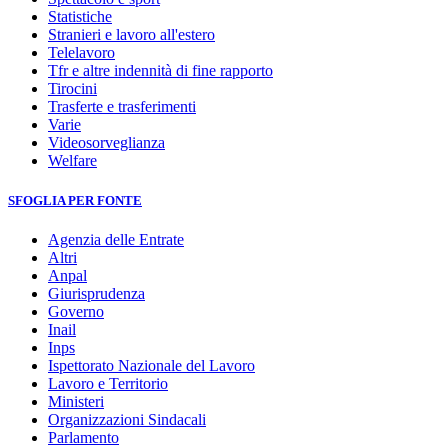
Statistiche
Stranieri e lavoro all'estero
Telelavoro
Tfr e altre indennità di fine rapporto
Tirocini
Trasferte e trasferimenti
Varie
Videosorveglianza
Welfare
SFOGLIA PER FONTE
Agenzia delle Entrate
Altri
Anpal
Giurisprudenza
Governo
Inail
Inps
Ispettorato Nazionale del Lavoro
Lavoro e Territorio
Ministeri
Organizzazioni Sindacali
Parlamento