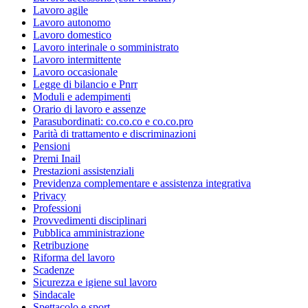
Lavoro agile
Lavoro autonomo
Lavoro domestico
Lavoro interinale o somministrato
Lavoro intermittente
Lavoro occasionale
Legge di bilancio e Pnrr
Moduli e adempimenti
Orario di lavoro e assenze
Parasubordinati: co.co.co e co.co.pro
Parità di trattamento e discriminazioni
Pensioni
Premi Inail
Prestazioni assistenziali
Previdenza complementare e assistenza integrativa
Privacy
Professioni
Provvedimenti disciplinari
Pubblica amministrazione
Retribuzione
Riforma del lavoro
Scadenze
Sicurezza e igiene sul lavoro
Sindacale
Spettacolo e sport