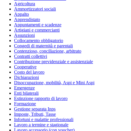
Agricoltura
Ammortizzatori sociali
Appalto
Apprendistato
Appuntamenti e scadenze
Artigiani e commercianti
Assunzioni
Collocamento obbligatorio
Congedi di maternità e parentali
Contenzioso, conciliazione, arbitrato
Contratti collettivi
Contribuzione previdenziale e assistenziale
Cooperative
Costo del lavoro
Dichiarazioni
Disoccupazione, mobilità, Aspi e Mini Aspi
Emergenze
Enti bilaterali
Estinzione rapporto di lavoro
Formazione
Gestione separata Inps
Imposte, Tributi, Tasse
Infortuni e malattie professionali
Lavoro a termine e stagionale
Lavoro accessorio (con voucher)