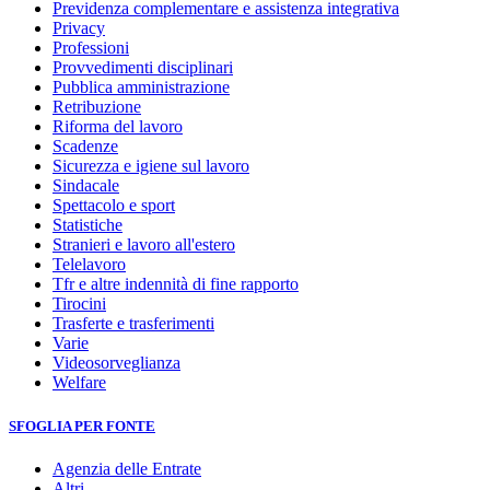
Previdenza complementare e assistenza integrativa
Privacy
Professioni
Provvedimenti disciplinari
Pubblica amministrazione
Retribuzione
Riforma del lavoro
Scadenze
Sicurezza e igiene sul lavoro
Sindacale
Spettacolo e sport
Statistiche
Stranieri e lavoro all'estero
Telelavoro
Tfr e altre indennità di fine rapporto
Tirocini
Trasferte e trasferimenti
Varie
Videosorveglianza
Welfare
SFOGLIA PER FONTE
Agenzia delle Entrate
Altri