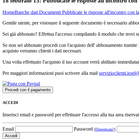
18 febbraio 13:
Pubblicate le risposte all'incontro con
Home
Banche dati
Documenti
Pubblicate le risposte all'incontro con l
Gentile utente, per visionare il seguente documento è necessario abbon
Sei già abbonato? Effettua l'accesso compilando il modulo che trovi 
Se non sei abbonato procedi con l'acquisto dell' abbonamento tramite P
acquisto verranno chiesti i dati necessari.
Una volta effettuato l'acquisto il tuo account verrà abilitato immediata
Per maggiori informazioni puoi scrivere alla mail
servizioclienti.iosr
ACCEDI
Inserisci email e password per effettuare l'accesso alla tua area riservat
Email
Password
(
Dimenticata?
)