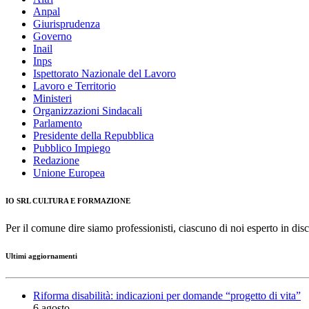
Anpal
Giurisprudenza
Governo
Inail
Inps
Ispettorato Nazionale del Lavoro
Lavoro e Territorio
Ministeri
Organizzazioni Sindacali
Parlamento
Presidente della Repubblica
Pubblico Impiego
Redazione
Unione Europea
IO SRL CULTURA E FORMAZIONE
Per il comune dire siamo professionisti, ciascuno di noi esperto in disc
Ultimi aggiornamenti
Riforma disabilità: indicazioni per domande “progetto di vita”
6 agosto