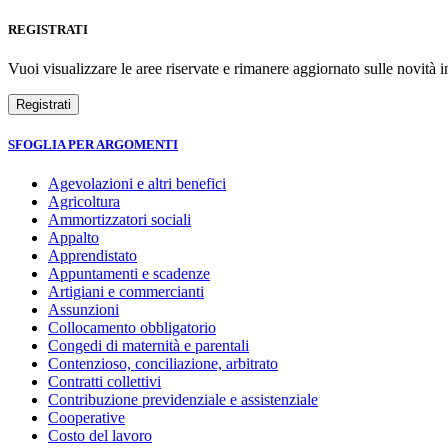
REGISTRATI
Vuoi visualizzare le aree riservate e rimanere aggiornato sulle novità in
SFOGLIA PER ARGOMENTI
Agevolazioni e altri benefici
Agricoltura
Ammortizzatori sociali
Appalto
Apprendistato
Appuntamenti e scadenze
Artigiani e commercianti
Assunzioni
Collocamento obbligatorio
Congedi di maternità e parentali
Contenzioso, conciliazione, arbitrato
Contratti collettivi
Contribuzione previdenziale e assistenziale
Cooperative
Costo del lavoro