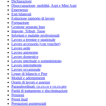
Dichiarazioni
Disoccupazione, mobilità, Aspi e Mini Aspi
Emergenze
Enti bilaterali
Estinzione rapporto di lavoro
Formazione
Gestione separata Inps
Imposte, Tributi, Tasse
Infortuni e malattie professionali
Lavoro a termine e stagionale
Lavoro accessorio (con voucher)
Lavoro agile
Lavoro autonomo
Lavoro domestico
Lavoro interinale o somministrato
Lavoro intermittente
Lavoro occasionale
Legge di bilancio e Pnrr
Moduli e adempimenti
Orario di lavoro e assenze
Parasubordinati: co.co.co e co.co.pro
Parità di trattamento e discriminazioni
Pensioni
Premi Inail
Prestazioni assistenziali