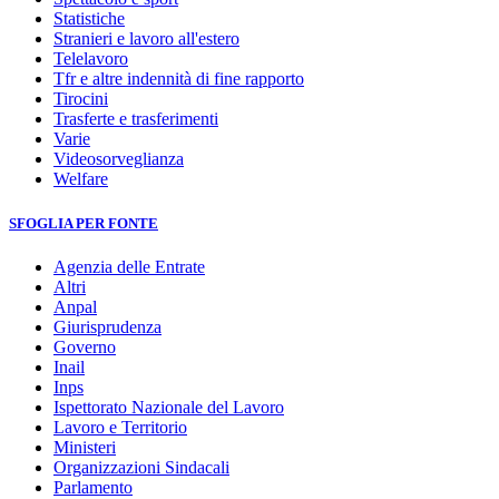
Statistiche
Stranieri e lavoro all'estero
Telelavoro
Tfr e altre indennità di fine rapporto
Tirocini
Trasferte e trasferimenti
Varie
Videosorveglianza
Welfare
SFOGLIA PER FONTE
Agenzia delle Entrate
Altri
Anpal
Giurisprudenza
Governo
Inail
Inps
Ispettorato Nazionale del Lavoro
Lavoro e Territorio
Ministeri
Organizzazioni Sindacali
Parlamento