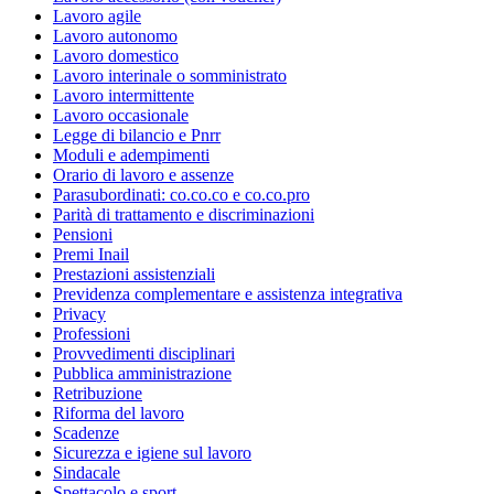
Lavoro agile
Lavoro autonomo
Lavoro domestico
Lavoro interinale o somministrato
Lavoro intermittente
Lavoro occasionale
Legge di bilancio e Pnrr
Moduli e adempimenti
Orario di lavoro e assenze
Parasubordinati: co.co.co e co.co.pro
Parità di trattamento e discriminazioni
Pensioni
Premi Inail
Prestazioni assistenziali
Previdenza complementare e assistenza integrativa
Privacy
Professioni
Provvedimenti disciplinari
Pubblica amministrazione
Retribuzione
Riforma del lavoro
Scadenze
Sicurezza e igiene sul lavoro
Sindacale
Spettacolo e sport