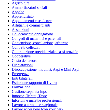
Agricoltura
Ammortizzatori sociali
Appalto
Apprendistato
Appuntamenti e scadenze
Artigiani e commercianti
Assunzioni
Collocamento obbligatorio
Congedi di maternità e parentali
Contenzioso, conciliazione, arbitrato
Contratti collettivi
Contribuzione previdenziale e assistenziale
Cooperative
Costo del lavoro
Dichiarazioni
Disoccupazione, mobilità, Aspi e Mini Aspi
Emergenze
Enti bilaterali
Estinzione rapporto di lavoro
Formazione
Gestione separata Inps
Imposte, Tributi, Tasse
Infortuni e malattie professionali
Lavoro a termine e stagionale
Lavoro accessorio (con voucher)