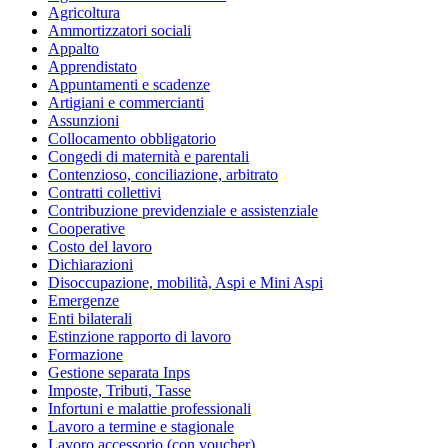
Agricoltura
Ammortizzatori sociali
Appalto
Apprendistato
Appuntamenti e scadenze
Artigiani e commercianti
Assunzioni
Collocamento obbligatorio
Congedi di maternità e parentali
Contenzioso, conciliazione, arbitrato
Contratti collettivi
Contribuzione previdenziale e assistenziale
Cooperative
Costo del lavoro
Dichiarazioni
Disoccupazione, mobilità, Aspi e Mini Aspi
Emergenze
Enti bilaterali
Estinzione rapporto di lavoro
Formazione
Gestione separata Inps
Imposte, Tributi, Tasse
Infortuni e malattie professionali
Lavoro a termine e stagionale
Lavoro accessorio (con voucher)