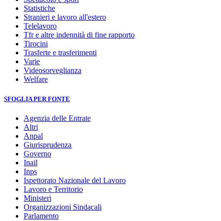
Statistiche
Stranieri e lavoro all'estero
Telelavoro
Tfr e altre indennità di fine rapporto
Tirocini
Trasferte e trasferimenti
Varie
Videosorveglianza
Welfare
SFOGLIA PER FONTE
Agenzia delle Entrate
Altri
Anpal
Giurisprudenza
Governo
Inail
Inps
Ispettorato Nazionale del Lavoro
Lavoro e Territorio
Ministeri
Organizzazioni Sindacali
Parlamento