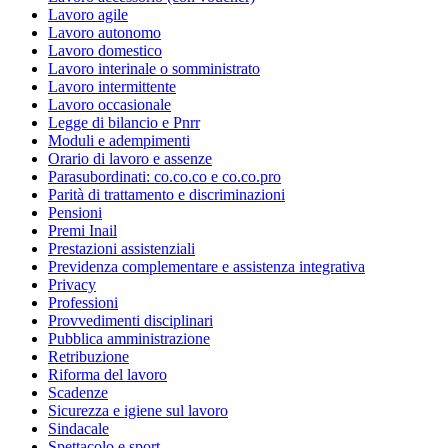
Lavoro agile
Lavoro autonomo
Lavoro domestico
Lavoro interinale o somministrato
Lavoro intermittente
Lavoro occasionale
Legge di bilancio e Pnrr
Moduli e adempimenti
Orario di lavoro e assenze
Parasubordinati: co.co.co e co.co.pro
Parità di trattamento e discriminazioni
Pensioni
Premi Inail
Prestazioni assistenziali
Previdenza complementare e assistenza integrativa
Privacy
Professioni
Provvedimenti disciplinari
Pubblica amministrazione
Retribuzione
Riforma del lavoro
Scadenze
Sicurezza e igiene sul lavoro
Sindacale
Spettacolo e sport