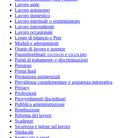
Lavoro agile
Lavoro autonomo
Lavoro domestico
Lavoro interinale o somministrato
Lavoro intermittente
Lavoro occasionale
Legge di bilancio e Pnrr
Moduli e adempimenti
Orario di lavoro e assenze
Parasubordinati: co.co.co e co.co.pro
Parità di trattamento e discriminazioni
Pensioni
Premi Inail
Prestazioni assistenziali
Previdenza complementare e assistenza integrativa
Privacy
Professioni
Provvedimenti disciplinari
Pubblica amministrazione
Retribuzione
Riforma del lavoro
Scadenze
Sicurezza e igiene sul lavoro
Sindacale
Spettacolo e sport