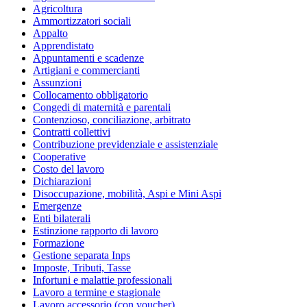
Agricoltura
Ammortizzatori sociali
Appalto
Apprendistato
Appuntamenti e scadenze
Artigiani e commercianti
Assunzioni
Collocamento obbligatorio
Congedi di maternità e parentali
Contenzioso, conciliazione, arbitrato
Contratti collettivi
Contribuzione previdenziale e assistenziale
Cooperative
Costo del lavoro
Dichiarazioni
Disoccupazione, mobilità, Aspi e Mini Aspi
Emergenze
Enti bilaterali
Estinzione rapporto di lavoro
Formazione
Gestione separata Inps
Imposte, Tributi, Tasse
Infortuni e malattie professionali
Lavoro a termine e stagionale
Lavoro accessorio (con voucher)