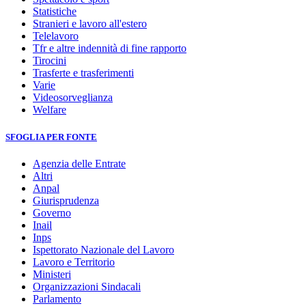
Statistiche
Stranieri e lavoro all'estero
Telelavoro
Tfr e altre indennità di fine rapporto
Tirocini
Trasferte e trasferimenti
Varie
Videosorveglianza
Welfare
SFOGLIA PER FONTE
Agenzia delle Entrate
Altri
Anpal
Giurisprudenza
Governo
Inail
Inps
Ispettorato Nazionale del Lavoro
Lavoro e Territorio
Ministeri
Organizzazioni Sindacali
Parlamento